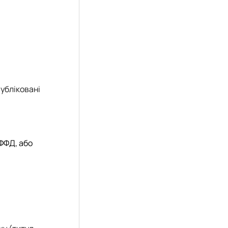
убліковані
ДФФД, або