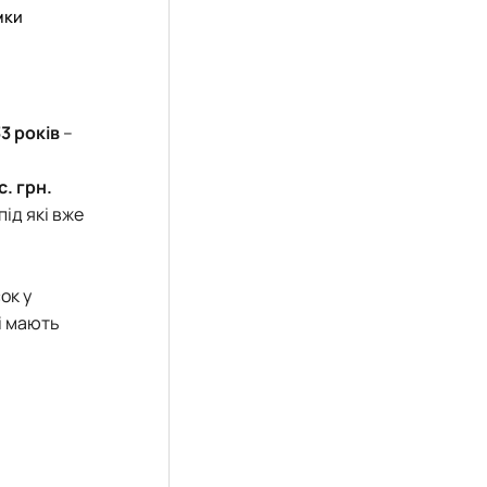
мки
33 років
–
с. грн.
ід які вже
ок у
і мають