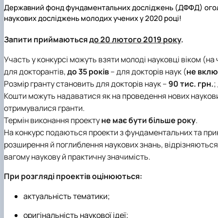
Державний фонд фундаментальних досліджень (ДФФД) оголо
наукових досліджень молодих учених у 2020 році!
Запити приймаються
до 20 лютого 2019 року
.
Участь у конкурсі можуть взяти молоді науковці віком (на
для докторантів,
до 35 років
– для докторів наук (
не вклю
Розмір гранту становить для докторів наук –
90 тис. грн.
;
Кошти можуть надаватися як на проведення нових наукових
отримувалися гранти.
Термін виконання проекту
не має бути більше року
.
На конкурс подаються проекти з фундаментальних та прик
розширення й поглиблення наукових знань, відрізняються
вагому наукову й практичну значимість.
При розгляді проектів оцінюються:
актуальність тематики;
оригінальність наукової ідеї;