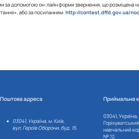
ми за допомогою он-лайн форми звернення, що розміщена н
питання», або за посиланням:
http://contest.dffd.gov.ua/n
Поштова адреса
Приймальна к
03041, Україна, 
03041, Україна, м. Київ,
Горіхуватський 
вул. Героїв Оборони, буд. 15.
навчальний кор
№ 12.