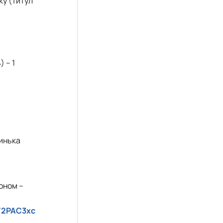
ку (титул
 – 1
инька
оном –
ly/2PAC3xc