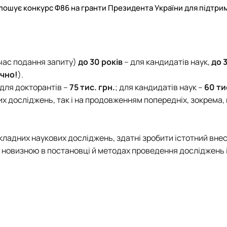
шує конкурс Ф86 на гранти Президента України для підтри
 час подання запиту)
до 30 років
– для кандидатів наук,
до 
чно!
).
 для докторантів –
75 тис. грн.
; для кандидатів наук –
60 ти
 досліджень, так і на продовженням попередніх, зокрема, п
ладних наукових досліджень, здатні зробити істотний внес
 новизною в постановці й методах проведення досліджень 