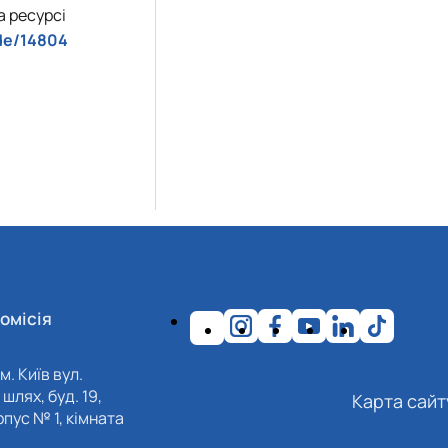
а ресурсі
ode/14804
омісія
м. Київ вул.
шлях, буд. 19,
Карта сайт
пус № 1, кімната