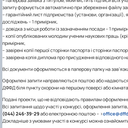
– паперова заявка з титулом, який містить підписи всіх уча
запиту формується автоматично при збереженні файлу запи
– гарантійний лист підприємства (установи, організації),
досліджень – 1 примірник,
– довідка з місця роботи із зазначенням посади – 1 примір
– копії опублікованих молодим ученим наукових праць (крі
примірник,
– завірені копії першої сторінки паспорта і сторінки паспо
– завірена копія диплома про присудження відповідного на
Всі документи оформляються в паперову папку на зав’язка
Оформлені запити направляються поштою або надаються 
ДФФД біля пункту охорони на першому поверсі або кімната
Подані проекти, що не відповідають правилам оформленн
Всі запитання щодо участі у конкурсі, оформлення запиті
(044) 246-39-29
або електронною поштою – >
office@dff
Докладніше з умовами участі в конкурсі можна ознайомит