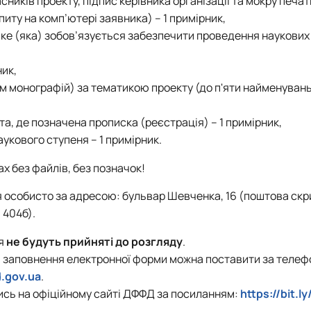
сників проекту, підпис керівника організації та мокру печат
ту на комп’ютері заявника) – 1 примірник,
 яке (яка) зобов’язується забезпечити проведення наукових
ник,
м монографій) за тематикою проекту (до п'яти найменувань)
рта, де позначена прописка (реєстрація) – 1 примірник,
укового ступеня – 1 примірник.
х без файлів, без позначок!
особисто за адресою: бульвар Шевченка, 16 (поштова скр
 404б).
я
не будуть прийняті до розгляду
.
в, заповнення електронної форми можна поставити за телеф
d.gov.ua
.
ись на офіційному сайті ДФФД за посиланням:
https://bit.