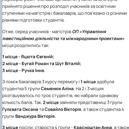
прийнято рішення про розподіл учасників за освітніми
ступенями на магістрів і бакалаврів, що пов’язано із різними
рівнями підготовки студентів.
Отже, серед учасників - магістрів
ОП «Управління
інвестиційною діяльністю та міжнародними проектами»
місця розділились так:
1 місце - Яцюта Євгеній;
2 місце - Бугай Роман та Шут Віталій;
3 місце - Ручка Інна.
З поміж бакалаврів 3 курсу перемогу і
1 місце
здобула
студентка 5 групи
Семенюк Аліна
. На 2 і 3 місцях
розташувалось по троє студентів, які набрали однакову
кількість балів. Так,
2 місце
зайняли представниці 3 групи
Гулєвата Оксана
та
Совайло Вікторія
, а також студентка 4
групи
Ванджура Вікторія.
3 місце
посіли: староста 4 групи -
Красноштан Анна
, а тако