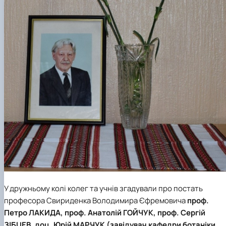
У дружньому колі колег та учнів згадували про постать
професора Свириденка Володимира Єфремовича
проф.
Петро ЛАКИДА, проф. Анатолій ГОЙЧУК, проф. Сергій
ЗІБЦЕВ, доц. Юрій МАРЧУК (завідувач кафедри ботаніки,