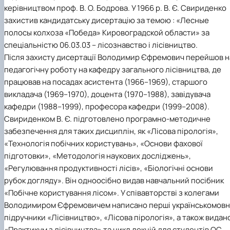
керівництвом проф. В. О. Бодрова. У 1966 р. В. Є. Свириденко
захистив кандидатську дисертацію за темою : «Лесные
полосы колхоза «Победа» Кировоградской области» за
спеціальністю 06.03.03 – лісознавство і лісівництво.
Після захисту дисертації Володимир Єфремович перейшов н
педагогічну роботу на кафедру загального лісівництва, де
працював на посадах асистента (1966–1969), старшого
викладача (1969–1970), доцента (1970–1988), завідувача
кафедри (1988–1999), професора кафедри (1999–2008).
Свириденком В. Є. підготовлено програмно-методичне
забезпечення для таких дисциплін, як «Лісова пірологія»,
«Технологія побічних користувань», «Основи фахової
підготовки», «Методологія наукових досліджень»,
«Регулювання продуктивності лісів», «Біологічні основи
рубок догляду». Він одноосібно видав навчальний посібник
«Побічне користування лісом». У співавторстві з колегами
Володимиром Єфремовичем написано перші українськомовн
підручники «Лісівництво», «Лісова пірологія», а також видан
«Практикум з лісівництва» та цикл лекцій для студентів ОС