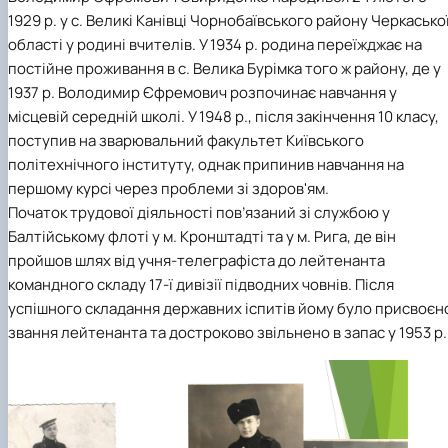
СЕРГА Петро Грирорович (18.06.1999 -
1929 р. у с. Великі Канівці Чорнобаївського району Черкасько
17.04.2024 р.), студент 2-го курсу 2024 рі…
області у родині вчителів. У 1934 р. родина переїжджає на
СОЛОВЙОВ Сергій Олександрович
постійне проживання в с. Велика Бурімка того ж району, де у
(08.06.1983 - 27.09.2022 р.), випускник 2017
1937 р. Володимир Єфремович розпочинає навчання у
року.
місцевій середній школі. У 1948 p., після закінчення 10 класу,
СОРОКА Олександр Григорович (03.07.1986 
поступив на зварювальний факультет Київського
03.07.2023 р.), випускник 2019 року.
СТЕПАНОВ Віталій Анатолійович (09.06.19
політехнічного інституту, однак припинив навчання на
- 20.05.2022 р.), випускник 1999 року.
першому курсі через проблеми зі здоров'ям.
ТЕРЕЩЕНКО Ростислав Віталійович (14.11.1
Початок трудової діяльності пов’язаний зі службою у
- 28.12.2023 р.), студент 2 курсу з…
Балтійському флоті у м. Кронштадті та у м. Рига, де він
ТУШАКОВСЬКИЙ Борис Олександрович
пройшов шлях від учня-телеграфіста до лейтенанта
(02.05.1981 - 02.02.2025 р.), випускник 2003 р…
командного складу 17-ї дивізії підводних човнів. Після
ШЕВЧЕНКО Володимир В’ячеславович
успішного складання державних іспитів йому було присвоєн
(30.06.1965 - 03.2022 р.), випускник 1992 року.
ШИНКАРЬОВ Олексій Сергійович (30.03.19
звання лейтенанта та достроково звільнено в запас у 1953 р.
- 25.08.2023 р.), випускник 2016 року.
ЯРЕМА Микола Юрійович (13.12.1973 -
18.12.2022 р.), випускник 1996 року.