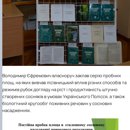
Володимир Єфремович власноруч заклав серію пробних
площ, на яких вивчав лісівницький вплив різних способів та
режимів рубок догляду на ріст і продуктивність штучно
створених сосняків в умовах Українського Полісся, а також
біологічний кругообіг поживних речовин у соснових
насадженнях.