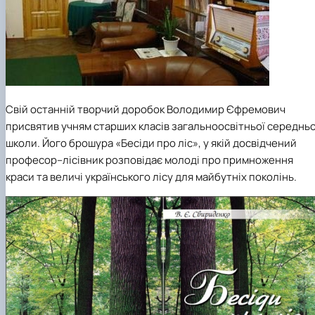
Свій останній творчий доробок Володимир Єфремович
присвятив учням старших класів загальноосвітньої середньо
школи. Його брошура «Бесіди про ліс», у якій досвідчений
професор–лісівник розповідає молоді про примноження
краси та величі українського лісу для майбутніх поколінь.