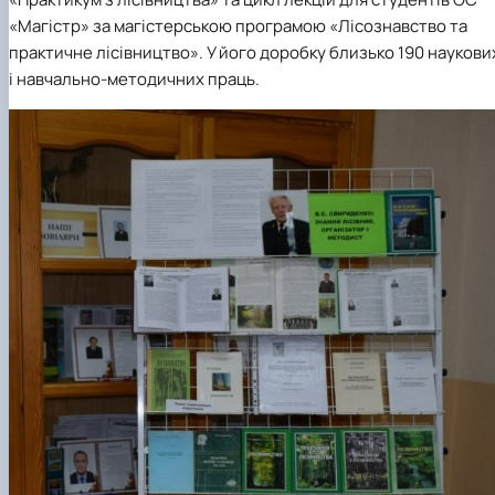
«Магістр» за магістерською програмою «Лісознавство та
практичне лісівництво». У його доробку близько 190 наукови
і навчально-методичних праць.