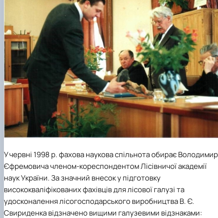
У червні 1998 р. фахова наукова спільнота обирає Володими
Єфремовича членом-кореспондентом Лісівничої академії
наук України. За значний внесок у підготовку
висококваліфікованих фахівців для лісової галузі та
удосконалення лісогосподарського виробництва В. Є.
Свириденка відзначено вищими галузевими відзнаками: