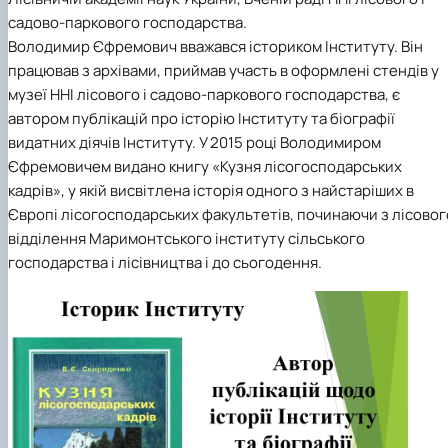
садово-паркового господарства.
Володимир Єфремович вважався істориком Інституту. Він
працював з архівами, приймав участь в оформлені стендів у
музеї ННІ лісового і садово-паркового господарства, є
автором публікацій про історію Інституту та біографії
видатних діячів Інституту. У 2015 році Володимиром
Єфремовичем видано книгу «Кузня лісогосподарських
кадрів», у якій висвітлена історія одного з найстаріших в
Європі лісогосподарських факультетів, починаючи з лісовог
відділення Маримонтського інституту сільського
господарства і лісівництва і до сьогодення.