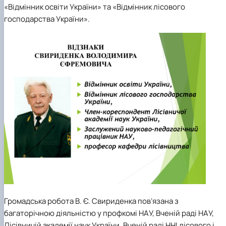
«Відмінник освіти України» та «Відмінник лісового
господарства України».
Громадська робота В. Є. Свириденка пов’язана з
багаторічною діяльністю у профкомі НАУ, Вченій раді НАУ,
Лісівничій академії наук України, Вченій раді ННІ лісового і