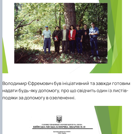
Володимир Єфремович був ініціативний та завжди готовим
надати будь-яку допомогу, про що свідчить один із листів-
подяки за допомогу в озелененні.