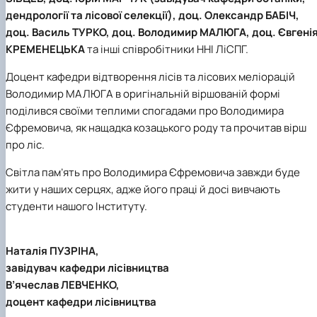
дендрології та лісової селекції), доц. Олександр БАБІЧ,
доц. Василь ТУРКО, доц. Володимир МАЛЮГА, доц. Євгені
КРЕМЕНЕЦЬКА
та інші співробітники ННІ ЛіСПГ.
Доцент кафедри відтворення лісів та лісових меліорацій
Володимир МАЛЮГА в оригінальній віршованій формі
поділився своїми теплими спогадами про Володимира
Єфремовича, як нащадка козацького роду та прочитав вірш
про ліс.
Світла пам’ять про Володимира Єфремовича завжди буде
жити у наших серцях, адже його праці й досі вивчають
студенти нашого Інституту.
Наталія ПУЗРІНА,
завідувач кафедри лісівництва
В’ячеслав ЛЕВЧЕНКО,
доцент кафедри лісівництва