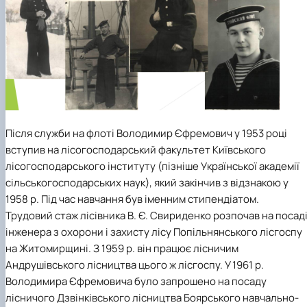
Після служби на флоті Володимир Єфремович у 1953 році
вступив на лісогосподарський факультет Київського
лісогосподарського інституту (пізніше Української академії
сільськогосподарських наук), який закінчив з відзнакою у
1958 р. Під час навчання був іменним стипендіатом.
Трудовий стаж лісівника В. Є. Свириденко розпочав на посад
інженера з охорони і захисту лісу Попільнянського лісгоспу
на Житомирщині. З 1959 р. він працює лісничим
Андрушівського лісництва цього ж лісгоспу. У 1961 р.
Володимира Єфремовича було запрошено на посаду
лісничого Дзвінківського лісництва Боярського навчально-