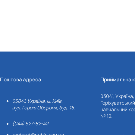
Поштова адреса
Приймальна к
03041, Україна, 
03041, Україна, м. Київ,
Горіхуватський 
вул. Героїв Оборони, буд. 15.
навчальний кор
№ 12.
(044) 527-82-42
rectorat@nubip.edu.ua