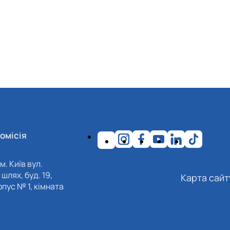
омісія
м. Київ вул.
шлях, буд. 19,
Карта сайт
пус № 1, кімната