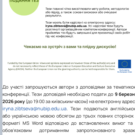
До участі запрошуються автори з доповідями за тематико
конференції. Тези доповідей необхідно подати до
9 березн
2026 року
(до 19:00 за київським часом) на електронну адре
iryna.zibtseva@nubip.edu.ua
. Тези подаються англійсько
або українською мовою обсягом до трьох повних сторінок 
форматі MS Word відповідно до встановлених вимог та 
обов’язковим дотриманням запропонованого зразк