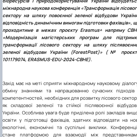
біоресурсів і природокористування України відбудетьс
КОРЕНЬ Володимир Анатолійович (24.10.19
міжнародна наукова конференція «Трансформація лісовог
- 08.02.2025 р.), випускник 2013 рок…
сектору на шляху повоєнної зеленої відбудови України
ЛАЗЕБНИК Іван Вікторович (25.02.1993 -
відповідність динамічним вимогам підготовки фахівців», 
17.09.2023 р.), випускник 2019 року, спі…
проходитиме в межах проєкту Erasmus+ напряму CBH
ЛЕВЧЕНКО Валентин Віталійович (10.11.2003
«Модернізація магістерських програм для підтримк
19.07.2022 р.), студент 1-го курсу …
трансформації лісового сектору на шляху післявоєнно
ЛІЧНИЙ Юрій Русланович (06.05.1996 -
15.12.2024 р.), випускник 2019 року.
зеленої відбудови України (ForestPost)» (№ проєкт
МИКУЛІЧ Богдан Олексійович (07.08.1991
101179074, ERASMUS-EDU-2024-CBHE).
-12.07.2023 р.), випускник 2013 року.
МИРОНЕНКО Михайло Вікторович (02.10.19
- 24.05.2024 р.), випускник 1999 року.
Захід має на меті сприяти міжнародному науковому діалог
МУЗИЧЕНКО Костянтин Вікторович
(18.02.1993 – 13.02.2023 р.), випускник 2021
обміну знаннями та напрацюванню сучасних підходів 
рок…
компетентностей, необхідних для розвитку лісового секто
ОБЛОМЕЙ Семен Олександрович (13.06.20
як складової зеленої та стійкої післявоєнної відбудов
- 21.06.2022 р.), студент 3-го курсу 20…
України. Особлива увага буде приділена ролі закладів вищ
ПАЛІЄНКО Максим Володимирович (14.11.19
освіти у підготовці фахівців, здатних відповідати на но
- 24.08.2022 р.), випускник 2011 року.
екологічні, економічні та суспільні виклики. Конференці
ПЕТРИЧЕНКО Віктор Михайлович (30.11.1985
стане платформою для взаємодії між представникам
17.05.2022 р.), випускник 2011 року.