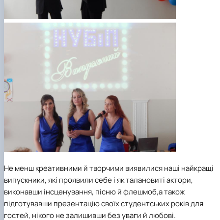
Не менш креативними й творчими виявилися наші найкращі
випускники, які проявили себе і як талановиті актори,
виконавши інсценування, пісню й флешмоб,а також
підготувавши презентацію своїх студентських років для
гостей, нікого не залишивши без уваги й любові.