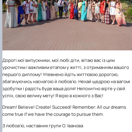
Дорогі мої випускники, мої любі діти, вітаю вас із цим
урочистим і важливим етапом у житті, з отриманням вашого
першого диплому! Упевнено йдіть життєвою дорогою,
збагачуючись наснагою й любов’ю. Нехай щедрою на вагомі
здобутки і радість буде ваша доля! Непохитно вірте у свій
успіх, свою велику мету! Я вірю в кожного з Вас!
Dream! Believe! Create! Succeed! Remember: All our dreams
come true if we have the courage to pursue them.
З любов’ю, наставник групи О. Іванова