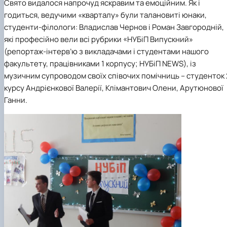
Свято видалося напрочуд яскравим та емоційним. Як і
годиться, ведучими «кварталу» були талановиті юнаки,
студенти-філологи: Владислав Чернов і Роман Завгородній,
які професійно вели всі рубрики «НУБіП Випускний»
(репортаж-інтерв’ю з викладачами і студентами нашого
факультету, працівниками 1 корпусу; НУБіП
NEWS
), із
музичним супроводом своїх співочих помічниць – студенток 
курсу Андрієнкової Валерії, Клімантович Олени, Арутюнової
Ганни.