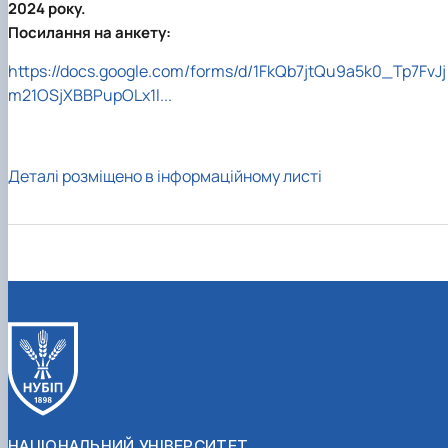
2024 року.
Посилання на анкету:
https://docs.google.com/forms/d/1FkQb7jtQu9a5k0_Tp7FvJj
m21OSjXBBPupOLx1l...
Деталі розміщено в інформаційному листі
НАЦІОНАЛЬНИЙ УНІВЕРСИТЕТ