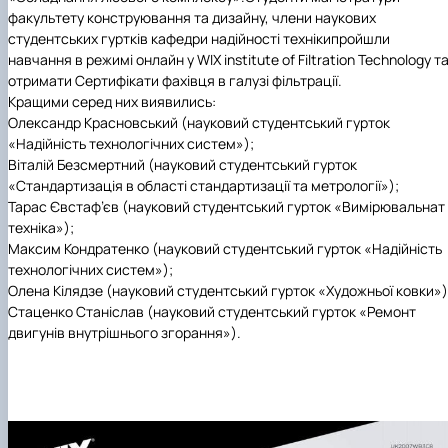
Іноземні мови
Їдальні та буфети
Центр вивчення мов
Психологічна підтримка
Біоетична комісія
Рада молодих вчених
Методичні рекомендації, пам'ятки
ЦКНО «Агропромисловий комплекс, лісове і
Доступ до публічної інформації
Наглядова рада
Історія університету
факультету
конструювання та дизайну
, члени наукових
Працевлаштування
Студентські квитки
Інклюзивне середовище
Наукові видання
садово-паркове господарство, ветеринарна
Наукові школи
Форми документів
Державні закупівлі
Рада роботодавців
Видатні випускники та працівники
студентських гуртків кафедри
надійності техніки
пройшли
Наука для бізнесу
медицина»
Стартап школа НУБіП України
Патентно-ліцензійна діяльність
Досліднику та автору
Офіційна символіка
Благодійний фонд «Голосіївська ініціатива
Звіт ректора
навчання в режимі онлайн у
WIX institute of Filtration Technology
т
Обладнання НУБіП України
Звіт про проведення НТЗ
Каталог наукових послуг
Антикорупційні заходи
2020»
Пам'яті захисників України
отримати
Сертифікати фахівця в галузі фільтрації.
Наукові журнали НУБіП України
«SEB-2024»
Гендерна радниця
Почесні доктори і професори НУБіП України
Уповноважена особа з питань запобігання 
Кращими серед них виявились:
Наукові журнали НУБіП України (English)
«SEB-2025»
Контактна інформація
виявлення корупції
Пресслужба
Олександр Красновський (
науковий студентський гурток
Пам'ятка про проведення науково-технічни
Університетський кур'єр
Положення про антикорупційного
«Надійність технологічних систем»);
заходів
уповноваженого НУБіП України
Вибори ректора
Віталій Безсмертний (
науковий студентський гурток
Порядок планування та організації
Програма розвитку університету «Голосіївсь
Національні нормативно-правові акти
«Стандартизація в області стандартизації та метрології»);
проведення НТЗ
ініціатива – 2025»
Нормативно-правові акти НУБіП України
Тарас Євстаф’єв (
науковий студентський гурток
«Вимірювальнат
Результати науково-технічних заходів
Інформаційні ресурси НАЗК
техніка»);
Монографії
Методичні роз’яснення НАЗК
Максим Кондратенко
(
науковий студентський гурток
«Надійність
Антикорупційні заходи
технологічних систем»);
Олена Кілядзе
(
науковий студентський гурток
«Художньої ковки»
)
Стаценко Станіслав (
науковий студентський гурток
«Ремонт
двигунів внутрішнього згорання»).