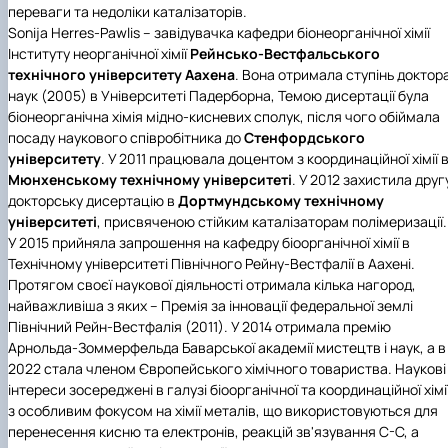
переваги та недоліки каталізаторів.
Sonija Herres-Pawlis – завідувачка кафедри біонеорганічної хімії
Інституту неорганічної хімії
Рейнсько-Вестфальського
технічного університету Аахена
. Вона отримала ступінь доктор
наук (2005) в Університеті Падерборна, Темою дисертації була
біонеорганічна хімія мідно-кисневих сполук, після чого обіймала
посаду наукового співробітника до
Стенфордського
університету
. У 2011 працювала доцентом з координаційної хімії 
Мюнхенському технічному університеті
. У 2012 захистила друг
докторську дисертацію в
Дортмундському технічному
університеті
, присвяченою стійким каталізаторам полімеризації.
У 2015 прийняла запрошення на кафедру біоорганічної хімії в
Технічному університеті Північного Рейну-Вестфалії в Аахені.
Протягом своєї наукової діяльності отримала кілька нагород,
найважливіша з яких – Премія за інновації федеральної землі
Північний Рейн-Вестфалія (2011). У 2014 отримала премію
Арнольда-Зоммерфельда Баварської академії мистецтв і наук, а в
2022 стала членом Європейського хімічного товариства. Наукові
інтереси зосереджені в галузі біоорганічної та координаційної хімії
з особливим фокусом на хімії металів, що використовуються для
перенесення кисню та електронів, реакцій зв'язування С-С, а