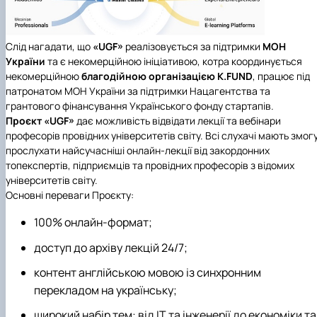
Слід нагадати, що
«UGF»
реалізовується за підтримки
МОН
України
та є некомерційною ініціативою, котра координується
некомерційною
благодійною організацією
K.FUND
, працює під
патронатом МОН України за підтримки Нацагентства та
грантового фінансування Українського фонду стартапів.
Проєкт «UGF»
дає можливість відвідати лекції та вебінари
професорів провідних університетів світу. Всі слухачі мають змог
прослухати найсучасніші онлайн-лекції від закордонних
топекспертів, підприємців та провідних професорів з відомих
університетів світу.
Основні переваги Проєкту:
100% онлайн-формат;
доступ до архіву лекцій 24/7;
контент англійською мовою із синхронним
перекладом на українську;
широкий набір тем: від ІТ та інженерії до економіки та