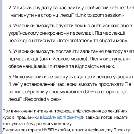
У визначену дату та час зайти у особистий кабінет UG
і натиснути на сторінці лекції «Link to zoom session».
Учасники зможуть слухати лекцію англійською або в
українському синхронному перекладі. Під час лекції
необхідно натиснути «Interpretation» та обрати мову.
Учасники зможуть поставити запитання лектору в чат
під час лекції (англійською мовою). Після виступу, він
обере найцікавіші питання та відповість на них.
Якщо учасники не зможуть відвідати лекцію у формат
“live” у встановлений час, вони зможуть прослухати її в
записі, обравши у своєму кабінеті UGF на сторінці цієї
лекції «Recorded video».
При виникненні питань чи труднощів підключення до лекційних
відділу аспірантури
курсів, працівники
завжди готові надати
консультаційну допомогу кожному.
Дякуємо ректорату НУБіП України, а також керівництву Проєкту