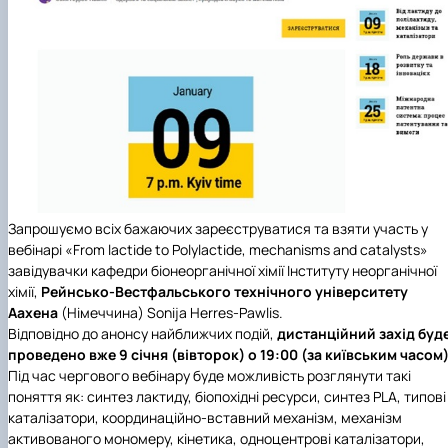
Запрошуємо всіх бажаючих зареєструватися та взяти участь у
вебінарі «From lactide to Polylactide, mechanisms and catalysts»
завідувачки кафедри біонеорганічної хімії Інституту неорганічної
хімії,
Рейнсько-Вестфальського технічного університету
Аахена
(Німеччина) Sonija Herres-Pawlis.
Відповідно до анонсу найближчих подій,
дистанційний захід буд
проведено вже
9 січня
(вівторок) о
19:00
(за київським часом
Під час чергового вебінару буде можливість розглянути такі
поняття як: синтез лактиду, біопохідні ресурси, синтез PLA, типові
каталізатори, координаційно-вставний механізм, механізм
активованого мономеру, кінетика, одноцентрові каталізатори,