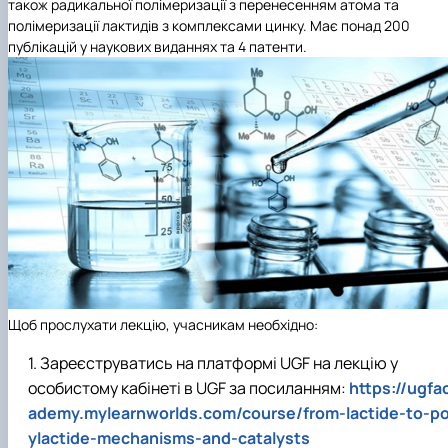
також радикальної полімеризації з перенесенням атома та
полімеризації лактидів з комплексами цинку. Має понад 200
публікацій у наукових виданнях та 4 патенти.
Щоб прослухати лекцію, учасникам необхідно:
Зареєструватись на платформі UGF на лекцію у
особистому кабінеті в UGF за посиланням:
https://ugfa
ademy.mylearnworlds.com/course/from-lactide-to-po
ylactide-mechanisms-and-catalysts