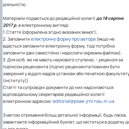
діяльністю.
Матеріали подаються до редакційної колегії
до 18 серпня
2017 р.
в електронному вигляді:
1. Стаття (оформлена згідно вказаних вимог);
електронну форму про автора
2. Заповнити
(якщо не
вдасться заповнити електронну форму, тоді потрібно
заповнити дані самостійно і надіслати окремим файлом);
3. Для осіб, які не мають наукового ступеню, – рецензія за
підписом рецензента (підпис рецензента повинен бути
завірений у відділі кадрів установи або печаткою факультет
(інституту)).
Статті та супровідні документи до них надсилаються
відповідальному секретареві редакційної колегії
editorial@psae-jrnl.nau.in.ua
електронною адресою:
З метою отримання більш детальної інформації, будь ласка,
завантажте інформаційний буклет, що міститься в додатку д
цього листа.