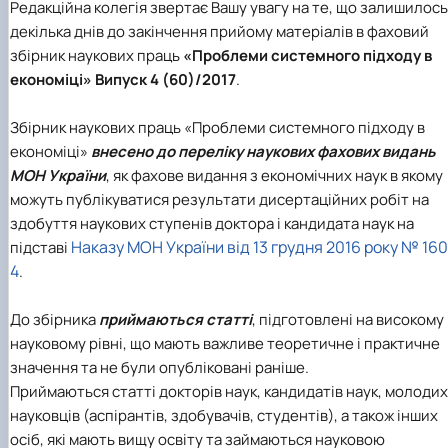
Редакційна колегія звертає Вашу увагу на те, що залишилось
Іноземні мови
Їдальні та буфети
Центр вивчення мов
Психологічна підтримка
Біоетична комісія
Рада молодих вчених
Методичні рекомендації, пам'ятки
ЦКНО «Агропромисловий комплекс, лісове і
Доступ до публічної інформації
Наглядова рада
Історія університету
декілька днів до закінчення прийому матеріалів в фаховий
Працевлаштування
Студентські квитки
Інклюзивне середовище
Наукові видання
садово-паркове господарство, ветеринарна
Наукові школи
Форми документів
Державні закупівлі
Рада роботодавців
Видатні випускники та працівники
збірник наукових праць
«Проблеми системного підходу в
Наука для бізнесу
медицина»
Стартап школа НУБіП України
Патентно-ліцензійна діяльність
Досліднику та автору
Офіційна символіка
Благодійний фонд «Голосіївська ініціатива
Звіт ректора
Обладнання НУБіП України
Звіт про проведення НТЗ
Каталог наукових послуг
економіці» Випуск 4 (60)/2017
.
Антикорупційні заходи
2020»
Пам'яті захисників України
Наукові журнали НУБіП України
«SEB-2024»
Гендерна радниця
Почесні доктори і професори НУБіП України
Уповноважена особа з питань запобігання 
Наукові журнали НУБіП України (English)
«SEB-2025»
Контактна інформація
виявлення корупції
Пресслужба
Збірник наукових праць «Проблеми системного підходу в
Пам'ятка про проведення науково-технічни
Університетський кур'єр
Положення про антикорупційного
економіці»
внесено до переліку наукових фахових видань
заходів
уповноваженого НУБіП України
Вибори ректора
МОН України
, як фахове видання з економічних наук в якому
Порядок планування та організації
Програма розвитку університету «Голосіївсь
Національні нормативно-правові акти
можуть публікуватися результати дисертаційних робіт на
проведення НТЗ
ініціатива – 2025»
Нормативно-правові акти НУБіП України
здобуття наукових ступенів доктора і кандидата наук на
Результати науково-технічних заходів
Інформаційні ресурси НАЗК
Наказу МОН України від 13 грудня 2016 року № 160
Монографії
підставі
Методичні роз’яснення НАЗК
Антикорупційні заходи
4
.
До збірника
приймаються статті
, підготовлені на високому
науковому рівні, що мають важливе теоретичне і практичне
значення та не були опубліковані раніше.
Приймаються статті докторів наук, кандидатів наук, молодих
науковців (аспірантів, здобувачів, студентів), а також інших
осіб, які мають вищу освіту та займаються науковою