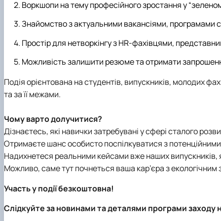
Воркшопи на тему професійного зростання у “зеленом
Знайомство з актуальними вакансіями, програмами с
Простір для нетворкінгу з HR-фахівцями, представни
Можливість залишити резюме та отримати запрошення
Подія орієнтована на студентів, випускників, молодих фахів
та за її межами.
Чому варто долучитися?
Дізнаєтесь, які навички затребувані у сфері сталого розви
Отримаєте шанс особисто поспілкуватися з потенційним
Надихнетеся реальними кейсами вже наших випускників, 
Можливо, саме тут почнеться ваша кар’єра з екологічним 
Участь у події
безкоштовна
!
Слідкуйте за новинами та деталями програми заходу н