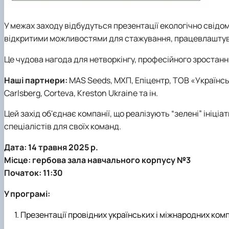
У межах заходу відбудуться презентації екологічно свідом
відкритими можливостями для стажування, працевлаштув
Це чудова нагода для нетворкінгу, професійного зростання
Наші партнери:
MAS Seeds, МХП, Епіцентр, ТОВ «Українськ
Carlsberg, Corteva, Kreston Ukraine та ін.
Цей захід об'єднає компанії, що реалізують “зелені” ініці
спеціалістів для своїх команд.
Дата:
14 травня 2025 р.
Місце: гербова зала навчального
корпусу №3
Початок:
11:30
У програмі:
Презентації провідних українських і міжнародних комп