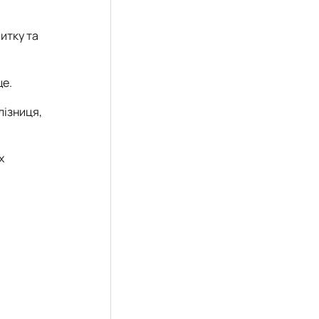
итку та
ще.
лізниця,
х