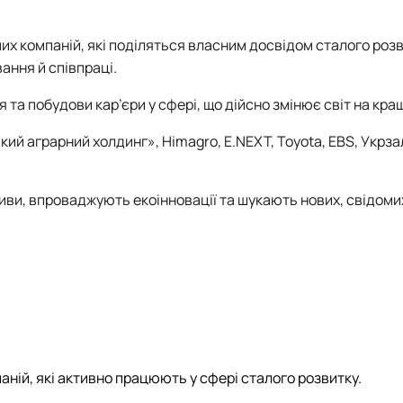
их компаній, які поділяться власним досвідом сталого розв
ання й співпраці.
 та побудови кар’єри у сфері, що дійсно змінює світ на кра
ий аграрний холдинг», Himagro, E.NEXT, Toyota, EBS, Укрза
ативи, впроваджують екоінновації та шукають нових, свідоми
аній, які активно працюють у сфері сталого розвитку.