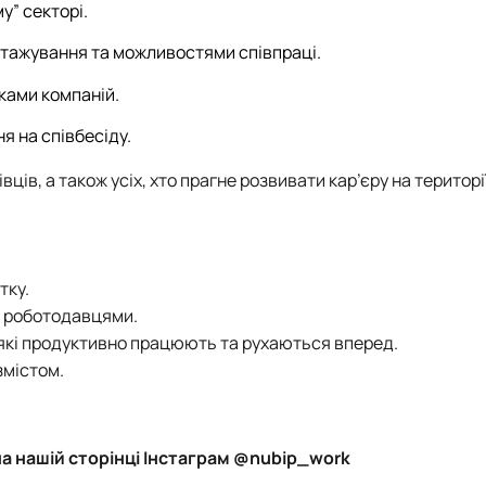
у” секторі.
тажування та можливостями співпраці.
ками компаній.
 на співбесіду.
ців, а також усіх, хто прагне розвивати кар’єру на територі
тку.
и роботодавцями.
які продуктивно працюють та рухаються вперед.
змістом.
а нашій сторінці
Інстаграм @nubip_work