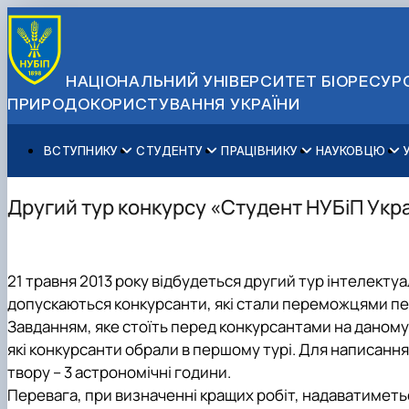
НАЦІОНАЛЬНИЙ УНІВЕРСИТЕТ БІОРЕСУРС
ПРИРОДОКОРИСТУВАННЯ УКРАЇНИ
ВСТУПНИКУ
СТУДЕНТУ
ПРАЦІВНИКУ
НАУКОВЦЮ
Вступ до НУБіП України 2026
Навчання
Освітній процес
Наукова діяльність
Управління і самоврядування
Приймальна комісія
Додаткова освіта
Міжнародна діяльність
Аспіранту / Докторанту
Загальна інформація
Другий тур конкурсу «Студент НУБіП Укр
Правила прийому
Позанавчальна діяльність
Довідкова інформація
Захисти дисертацій
Офіційні документи
Для осіб з тимчасово окупованих територій
Студентське самоврядування
Профспілкова організація
Законодавче та нормативне забезпечення
Стратегія розвитку на період 2026-2030рр. «ГОЛОСІ
Зимовий вступ
Довідкова інформація
Центр колективного користування науковим обладна
Доступ до публічної інформації
21 травня 2013 року відбудеться другий тур інтелекту
Підготовчий курс НМТ
Пільги
Біоетична комісія
Державні закупівлі
допускаються конкурсанти, які стали переможцями пер
Для іноземців / For foreigners
Наукові видання
Офіційна символіка
Завданням, яке стоїть перед конкурсантами на даному 
Військова освіта
Наука для бізнесу
Антикорупційні заходи
які конкурсанти обрали в першому турі. Для написання
Гендерна радниця
твору – 3 астрономічні години.
Контактна інформація
Перевага, при визначенні кращих робіт, надаватиметь