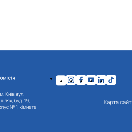
омісія
м. Київ вул.
шлях, буд. 19,
Карта сайт
пус № 1, кімната