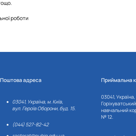
тощо.
льної роботи
Поштова адреса
Приймальна к
03041, Україна, 
03041, Україна, м. Київ,
Горіхуватський 
вул. Героїв Оборони, буд. 15.
навчальний кор
№ 12.
(044) 527-82-42
rectorat@nubip.edu.ua