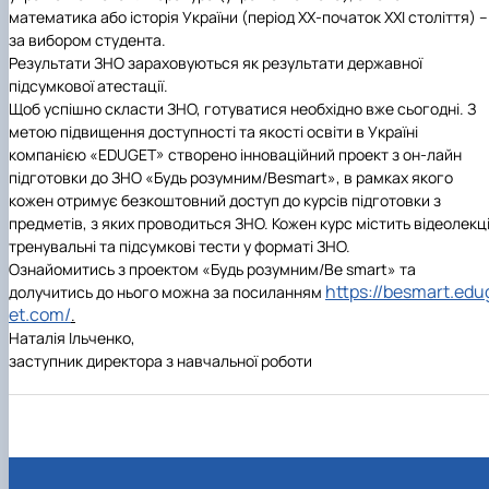
Іноземні мови
Їдальні та буфети
Центр вивчення мов
Психологічна підтримка
Біоетична комісія
Рада молодих вчених
Методичні рекомендації, пам'ятки
ЦКНО «Агропромисловий комплекс, лісове і
Доступ до публічної інформації
Наглядова рада
Історія університету
математика або історія України (період ХХ-початок ХХІ століття) –
Працевлаштування
Студентські квитки
Інклюзивне середовище
Наукові видання
садово-паркове господарство, ветеринарна
Наукові школи
Форми документів
Державні закупівлі
Рада роботодавців
Видатні випускники та працівники
за вибором студента.
Наука для бізнесу
медицина»
Стартап школа НУБіП України
Патентно-ліцензійна діяльність
Досліднику та автору
Офіційна символіка
Благодійний фонд «Голосіївська ініціатива
Звіт ректора
Результати ЗНО зараховуються як результати державної
Обладнання НУБіП України
Звіт про проведення НТЗ
Каталог наукових послуг
Антикорупційні заходи
2020»
Пам'яті захисників України
підсумкової атестації.
Наукові журнали НУБіП України
«SEB-2024»
Гендерна радниця
Почесні доктори і професори НУБіП України
Уповноважена особа з питань запобігання 
Щоб успішно скласти ЗНО, готуватися необхідно вже сьогодні. З
Наукові журнали НУБіП України (English)
«SEB-2025»
Контактна інформація
виявлення корупції
Пресслужба
метою підвищення доступності та якості освіти в Україні
Пам'ятка про проведення науково-технічни
Університетський кур'єр
Положення про антикорупційного
компанією
«
EDUGET
» створено інноваційний проект з он-лайн
заходів
уповноваженого НУБіП України
Вибори ректора
підготовки до ЗНО «Будь розумним/
Be
smart
»
, в рамках якого
Порядок планування та організації
Програма розвитку університету «Голосіївсь
Національні нормативно-правові акти
кожен отримує безкоштовний доступ до курсів підготовки з
проведення НТЗ
ініціатива – 2025»
Нормативно-правові акти НУБіП України
предметів, з яких проводиться ЗНО. Кожен курс містить відеолекці
Результати науково-технічних заходів
Інформаційні ресурси НАЗК
тренувальні та підсумкові тести у форматі ЗНО.
Монографії
Методичні роз’яснення НАЗК
Ознайомитись з проектом «Будь розумним/Be smart» та
https://besmart.edu
Антикорупційні заходи
долучитись до нього можна за посиланням
et.com/
.
Наталія Ільченко,
заступник директора з навчальної роботи