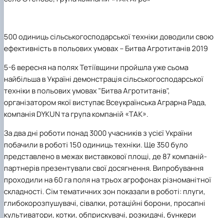
Іноземні мови
Їдальні та буфети
Центр вивчення мов
Психологічна підтримка
Біоетична комісія
Рада молодих вчених
Методичні рекомендації, пам'ятки
ЦКНО «Агропромисловий комплекс, лісове і
Доступ до публічної інформації
Наглядова рада
Історія університету
Працевлаштування
Студентські квитки
Інклюзивне середовище
Наукові видання
садово-паркове господарство, ветеринарна
Наукові школи
Форми документів
Державні закупівлі
Рада роботодавців
Видатні випускники та працівники
Наука для бізнесу
медицина»
Стартап школа НУБіП України
Патентно-ліцензійна діяльність
Досліднику та автору
Офіційна символіка
Благодійний фонд «Голосіївська ініціатива
Звіт ректора
500 одиниць сільськогосподарської техніки доводили свою
Обладнання НУБіП України
Звіт про проведення НТЗ
Каталог наукових послуг
Антикорупційні заходи
2020»
Пам'яті захисників України
Наукові журнали НУБіП України
«SEB-2024»
ефективність в польових умовах – Битва Агротитанів 2019
Гендерна радниця
Почесні доктори і професори НУБіП України
Уповноважена особа з питань запобігання 
Наукові журнали НУБіП України (English)
«SEB-2025»
Контактна інформація
виявлення корупції
Пресслужба
5-6 вересня на полях Тетіївщини пройшла уже сьома
Пам'ятка про проведення науково-технічни
Університетський кур'єр
Положення про антикорупційного
заходів
найбільша в Україні демонстрація сільськогосподарської
уповноваженого НУБіП України
Вибори ректора
Порядок планування та організації
Програма розвитку університету «Голосіївсь
Національні нормативно-правові акти
техніки в польових умовах "Битва Агротитанів",
проведення НТЗ
ініціатива – 2025»
Нормативно-правові акти НУБіП України
організатором якої виступає Всеукраїнська Аграрна Рада,
Результати науково-технічних заходів
Інформаційні ресурси НАЗК
компанія DYKUN та група компаній «ТАК».
Монографії
Методичні роз’яснення НАЗК
Антикорупційні заходи
За два дні роботи
понад 3000 учасників
з усієї України
побачили
в роботі 150 одиниць
техніки. Ще
350
було
представлено
в межах виставкової площі
, де
87 компаній-
партнерів
презентували свої досягнення. Випробування
проходили на
60 га поля
на трьох агрофонах
різноманітної
складності.
Сім тематичних зон
показали в роботі: плуги,
глибокорозпушувачі, сівалки, ротаційні борони, просапні
культиватори, котки, обприскувачі, розкидачі, бункери