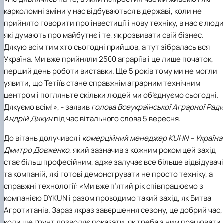
карколомні зміни у нас відбуваються в державі, коли не
прийнято говорити про інвестиції і нову техніку, в нас є люди
які думають про майбутнє і те, як розвивати свій бізнес.
Дякую всім тим хто сьогодні прийшов, а тут зібралась вся
Україна. Ми вже прийняли 2500 аграріїв і це лише початок,
перший день роботи виставки. Ще 5 років тому ми не могли
уявити, що Тетіїв стане справжнім аграрним технічним
центром і погляньте скільки людей ми об’єднуємо сьогодні.
Дякуємо всім!», - заявив
голова Всеукраїнської Аграрної Рад
Андрій Дикун
під час вітального слова 5 вересня.
До вітань долучився і
комерційний менеджер KUHN – Україна
Дмитро Довженко
, який зазначив з кожним роком цей захід
стає більш професійним, адже залучає все більше відвідувач
та компаній, які готові демонструвати не просто техніку, а
справжні технології: «Ми вже п’ятий рік співпрацюємо з
компанією DYKUN і разом проводимо такий захід, як Битва
Агротитанів. Зараз якраз завершення сезону, це добрий час,
коли ще ґрунт дозволяє показати, як треба з ним працювати