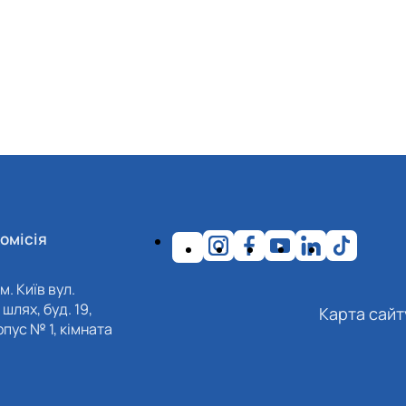
омісія
м. Київ вул.
шлях, буд. 19,
Карта сайт
пус № 1, кімната