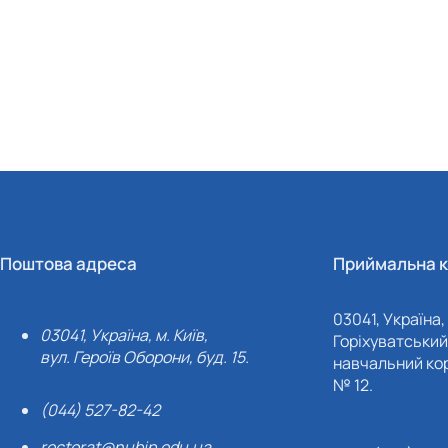
Поштова адреса
Приймальна к
03041, Україна, 
03041, Україна, м. Київ,
Горіхуватський 
вул. Героїв Оборони, буд. 15.
навчальний кор
№ 12.
(044) 527-82-42
rectorat@nubip.edu.ua