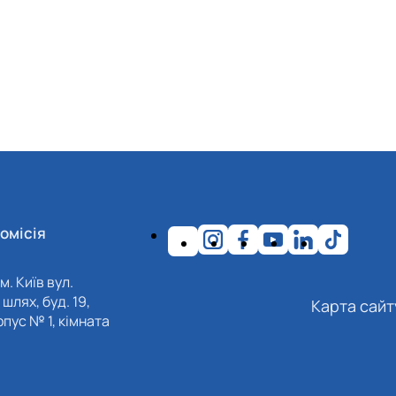
омісія
м. Київ вул.
шлях, буд. 19,
Карта сайт
пус № 1, кімната