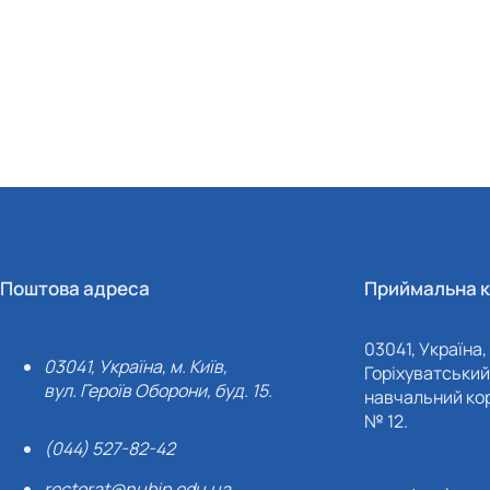
Поштова адреса
Приймальна к
03041, Україна, 
03041, Україна, м. Київ,
Горіхуватський 
вул. Героїв Оборони, буд. 15.
навчальний кор
№ 12.
(044) 527-82-42
rectorat@nubip.edu.ua