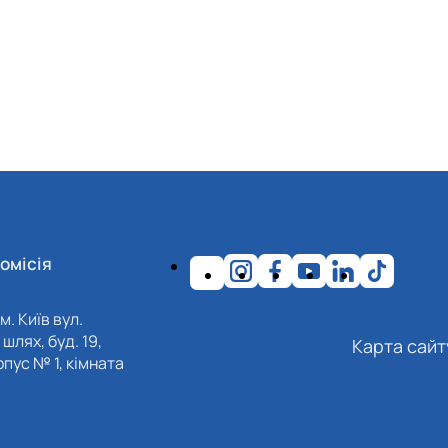
омісія
м. Київ вул.
шлях, буд. 19,
Карта сайт
пус № 1, кімната