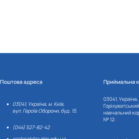
Поштова адреса
Приймальна к
03041, Україна, 
03041, Україна, м. Київ,
Горіхуватський 
вул. Героїв Оборони, буд. 15.
навчальний кор
№ 12.
(044) 527-82-42
rectorat@nubip.edu.ua