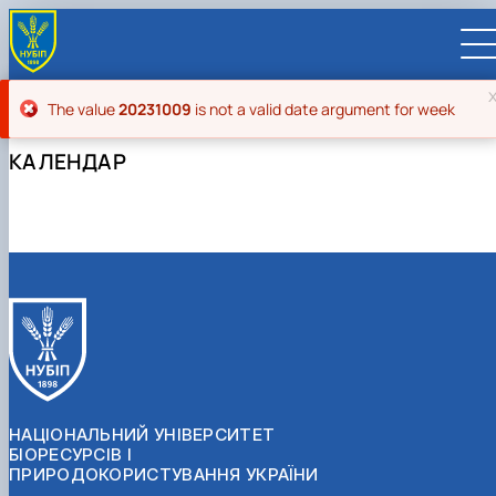
Повідомлення про помилку
The value
20231009
is not a valid date argument for week
КАЛЕНДАР
UA
EN
ВСТУПНИКУ
Вступ до НУБіП України 2026
СТУДЕНТУ
Приймальна комісія
Навчання
ПРАЦІВНИКУ
Правила прийому
Додаткова освіта
Розклад та графік освітнього процесу
Освітній процес
НАУКОВЦЮ
Для осіб з тимчасово окупованих територій
Позанавчальна діяльність
Кабінет студента
Друга вища освіта
Міжнародна діяльність
Ліцензія
Наукова діяльність
УНІВЕРСИТЕТ
Зимовий вступ
Студентське самоврядування
Elearn
Подвійний диплом
Спорт
Довідкова інформація
Організація освітнього процесу
Відрядження за кордон
Аспіранту / Докторанту
Наукова та інноваційна діяльність
Управління і самоврядування
Календар
Факультети / ННІ
Підготовчий курс НМТ
Довідкова інформація
Наукова бібліотека
Міжнародні можливості
Культура і просвіта
Сенат Студентської організації
Профспілкова організація
Система забезпечення якості освітнього
Мобільність ERASMUS+
Відпочинок на морі
Захисти дисертацій
Наукові новини
Загальна інформація
Керівництво
НАЦІОНАЛЬНИЙ УНІВЕРСИТЕТ
Відділи/Служби
E-learn
Для іноземців / For foreigners
Пільги
Вибіркові дисципліни
Військова освіта
Автошкола
Профком студентів і аспірантів
Оплата за навчання та проживання
процесу
Університети-партнери
Видавництво
Законодавче та нормативне забезпечення
Тематичні плани НДР
Офіційні документи
Президент
Система менеджменту якості
БІОРЕСУРСІВ І
Розклад
Військова освіта
Бакалавр / Bachelor
Сторінка магістра
IQ-простір
Студентські ради гуртожитків
Поселення до гуртожитків
Сертифікатні програми
Актуальні можливості
Корпоративна пошта
Центр колективного користування науковим
Підсумки наукової діяльності
Законодавча база
Стратегія розвитку на період 2026-2030рр.
Ректорат
Іспит на рівень володіння державною
ПРИРОДОКОРИСТУВАННЯ УКРАЇНИ
Магістерські програми / Master
Стипендія
Замовлення довідок
Підвищення кваліфікації
Оздоровчий центр
обладнанням
Студентська наукова робота
Положення
«ГОЛОСІЇВСЬКА ІНІЦІАТИВА – 2030»
мовою
Вчена Рада