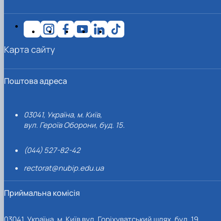
Іноземні мови
Їдальні та буфети
Центр вивчення мов
Психологічна підтримка
Біоетична комісія
Рада молодих вчених
Методичні рекомендації, пам'ятки
ЦКНО «Агропромисловий комплекс, лісове і
Доступ до публічної інформації
Наглядова рада
Історія університету
Працевлаштування
Студентські квитки
Інклюзивне середовище
Наукові видання
садово-паркове господарство, ветеринарна
Наукові школи
Форми документів
Державні закупівлі
Рада роботодавців
Видатні випускники та працівники
Наука для бізнесу
медицина»
Стартап школа НУБіП України
Патентно-ліцензійна діяльність
Досліднику та автору
Офіційна символіка
Благодійний фонд «Голосіївська ініціатива
Звіт ректора
Обладнання НУБіП України
Звіт про проведення НТЗ
Каталог наукових послуг
Антикорупційні заходи
2020»
Пам'яті захисників України
Карта сайту
Наукові журнали НУБіП України
«SEB-2024»
Гендерна радниця
Почесні доктори і професори НУБіП України
Уповноважена особа з питань запобігання 
Наукові журнали НУБіП України (English)
«SEB-2025»
Контактна інформація
виявлення корупції
Пресслужба
Пам'ятка про проведення науково-технічни
Університетський кур'єр
Положення про антикорупційного
заходів
уповноваженого НУБіП України
Вибори ректора
Поштова адреса
Порядок планування та організації
Програма розвитку університету «Голосіївсь
Національні нормативно-правові акти
проведення НТЗ
ініціатива – 2025»
Нормативно-правові акти НУБіП України
Результати науково-технічних заходів
Інформаційні ресурси НАЗК
03041, Україна, м. Київ,
Монографії
Методичні роз’яснення НАЗК
вул. Героїв Оборони, буд. 15.
Антикорупційні заходи
(044) 527-82-42
rectorat@nubip.edu.ua
Приймальна комісія
03041, Україна, м. Київ вул. Горіхуватський шлях, буд. 19,