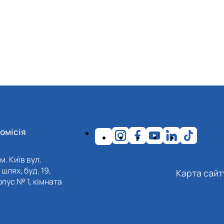
омісія
м. Київ вул.
шлях, буд. 19,
Карта сайт
пус № 1, кімната