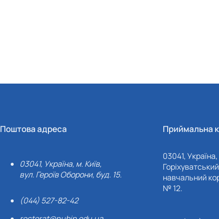
Поштова адреса
Приймальна к
03041, Україна, 
03041, Україна, м. Київ,
Горіхуватський 
вул. Героїв Оборони, буд. 15.
навчальний кор
№ 12.
(044) 527-82-42
rectorat@nubip.edu.ua