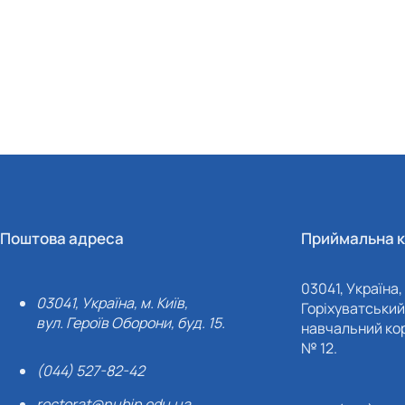
Поштова адреса
Приймальна к
03041, Україна, 
03041, Україна, м. Київ,
Горіхуватський 
вул. Героїв Оборони, буд. 15.
навчальний кор
№ 12.
(044) 527-82-42
rectorat@nubip.edu.ua