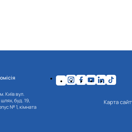
омісія
м. Київ вул.
шлях, буд. 19,
Карта сайт
пус № 1, кімната