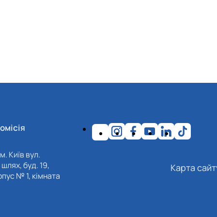
омісія
м. Київ вул.
шлях, буд. 19,
Карта сайт
пус № 1, кімната