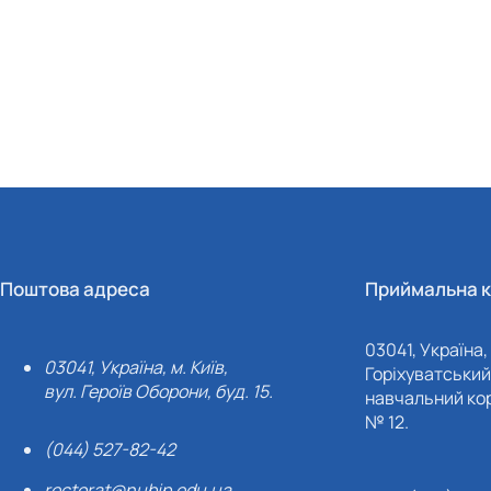
Поштова адреса
Приймальна к
03041, Україна, 
03041, Україна, м. Київ,
Горіхуватський 
вул. Героїв Оборони, буд. 15.
навчальний кор
№ 12.
(044) 527-82-42
rectorat@nubip.edu.ua