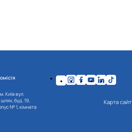
омісія
м. Київ вул.
шлях, буд. 19,
Карта сайт
пус № 1, кімната