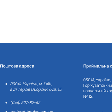
Поштова адреса
Приймальна к
03041, Україна, 
03041, Україна, м. Київ,
Горіхуватський 
вул. Героїв Оборони, буд. 15.
навчальний кор
№ 12.
(044) 527-82-42
rectorat@nubip.edu.ua