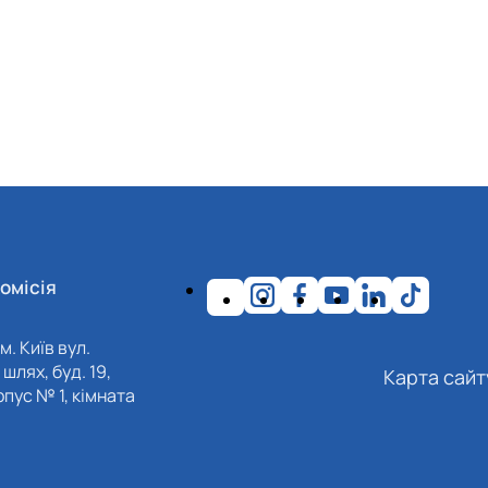
омісія
м. Київ вул.
шлях, буд. 19,
Карта сайт
пус № 1, кімната