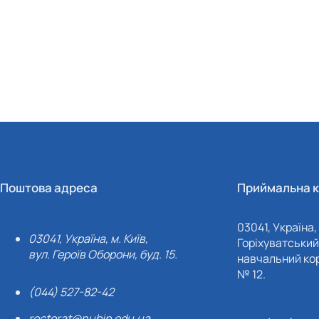
Поштова адреса
Приймальна к
03041, Україна, 
03041, Україна, м. Київ,
Горіхуватський 
вул. Героїв Оборони, буд. 15.
навчальний кор
№ 12.
(044) 527-82-42
rectorat@nubip.edu.ua