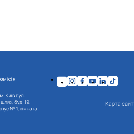
омісія
м. Київ вул.
шлях, буд. 19,
Карта сайт
пус № 1, кімната