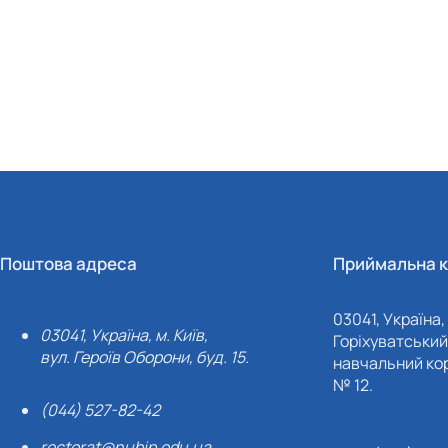
Поштова адреса
Приймальна к
03041, Україна, 
03041, Україна, м. Київ,
Горіхуватський 
вул. Героїв Оборони, буд. 15.
навчальний кор
№ 12.
(044) 527-82-42
rectorat@nubip.edu.ua