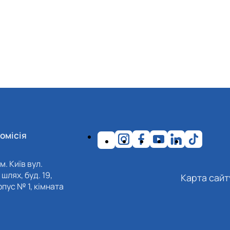
омісія
м. Київ вул.
шлях, буд. 19,
Карта сайт
пус № 1, кімната