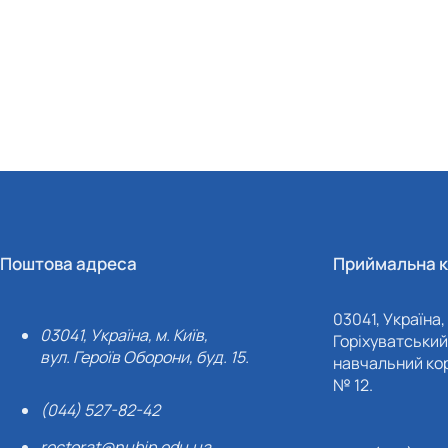
Поштова адреса
Приймальна к
03041, Україна, 
03041, Україна, м. Київ,
Горіхуватський 
вул. Героїв Оборони, буд. 15.
навчальний кор
№ 12.
(044) 527-82-42
rectorat@nubip.edu.ua