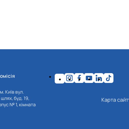
омісія
м. Київ вул.
шлях, буд. 19,
Карта сайт
пус № 1, кімната