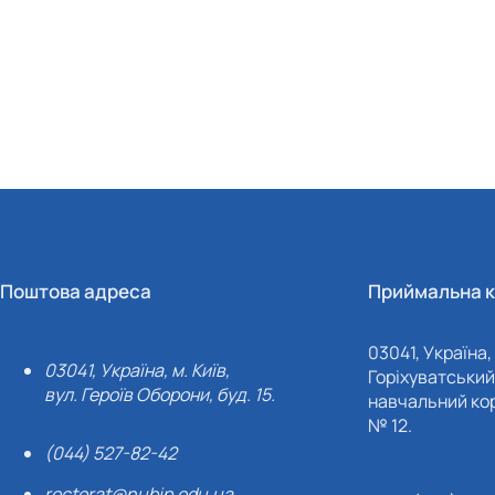
Поштова адреса
Приймальна к
03041, Україна, 
03041, Україна, м. Київ,
Горіхуватський 
вул. Героїв Оборони, буд. 15.
навчальний кор
№ 12.
(044) 527-82-42
rectorat@nubip.edu.ua