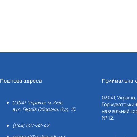
Поштова адреса
Приймальна к
03041, Україна, 
03041, Україна, м. Київ,
Горіхуватський 
вул. Героїв Оборони, буд. 15.
навчальний кор
№ 12.
(044) 527-82-42
rectorat@nubip.edu.ua