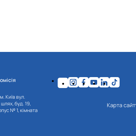
омісія
м. Київ вул.
шлях, буд. 19,
Карта сайт
пус № 1, кімната