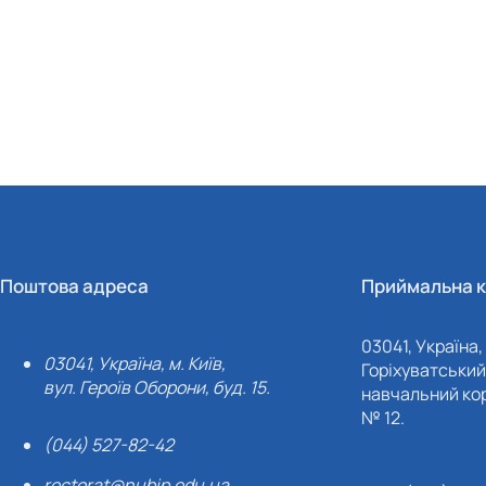
Поштова адреса
Приймальна к
03041, Україна, 
03041, Україна, м. Київ,
Горіхуватський 
вул. Героїв Оборони, буд. 15.
навчальний кор
№ 12.
(044) 527-82-42
rectorat@nubip.edu.ua