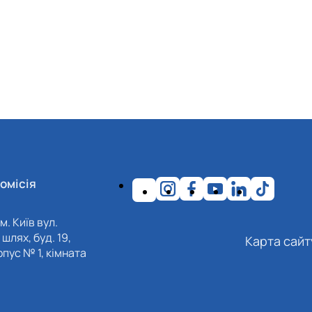
омісія
м. Київ вул.
шлях, буд. 19,
Карта сайт
пус № 1, кімната