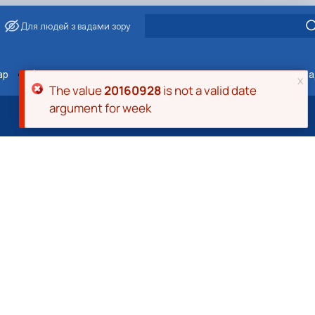
Для людей з вадами зору
ments
ар
Факультети / ННІ
Відділи/Служби
E-learn
Розкл
x
Повідомлення про помилку
The value
20160928
is not a valid date
argument for week
і садово-паркове господарство, ветеринарна медицина»
 якості
питань запобігання та виявлення корупції
іння державною мовою
упційного уповноваженого НУБіП України
о-правові акти
 працівники
ти НУБіП України
х заходів
НАЗК
ення НТЗ
їни
 НАЗК
сіївська ініціатива 2020»
фесори НУБіП України
єр
ерситету «Голосіївська ініціатива – 2025»