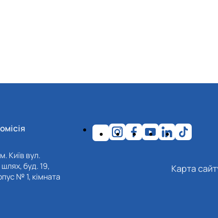
омісія
м. Київ вул.
шлях, буд. 19,
Карта сайт
пус № 1, кімната