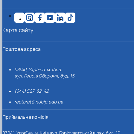
Іноземні мови
Їдальні та буфети
Центр вивчення мов
Психологічна підтримка
Біоетична комісія
Рада молодих вчених
Методичні рекомендації, пам'ятки
ЦКНО «Агропромисловий комплекс, лісове і
Доступ до публічної інформації
Наглядова рада
Історія університету
Працевлаштування
Студентські квитки
Інклюзивне середовище
Наукові видання
садово-паркове господарство, ветеринарна
Наукові школи
Форми документів
Державні закупівлі
Рада роботодавців
Видатні випускники та працівники
Наука для бізнесу
медицина»
Стартап школа НУБіП України
Патентно-ліцензійна діяльність
Досліднику та автору
Офіційна символіка
Благодійний фонд «Голосіївська ініціатива
Звіт ректора
Обладнання НУБіП України
Звіт про проведення НТЗ
Каталог наукових послуг
Антикорупційні заходи
2020»
Пам'яті захисників України
Карта сайту
Наукові журнали НУБіП України
«SEB-2024»
Гендерна радниця
Почесні доктори і професори НУБіП України
Уповноважена особа з питань запобігання 
Наукові журнали НУБіП України (English)
«SEB-2025»
Контактна інформація
виявлення корупції
Пресслужба
Пам'ятка про проведення науково-технічни
Університетський кур'єр
Положення про антикорупційного
заходів
уповноваженого НУБіП України
Вибори ректора
Поштова адреса
Порядок планування та організації
Програма розвитку університету «Голосіївсь
Національні нормативно-правові акти
проведення НТЗ
ініціатива – 2025»
Нормативно-правові акти НУБіП України
Результати науково-технічних заходів
Інформаційні ресурси НАЗК
03041, Україна, м. Київ,
Монографії
Методичні роз’яснення НАЗК
вул. Героїв Оборони, буд. 15.
Антикорупційні заходи
(044) 527-82-42
rectorat@nubip.edu.ua
Приймальна комісія
03041, Україна, м. Київ вул. Горіхуватський шлях, буд. 19,