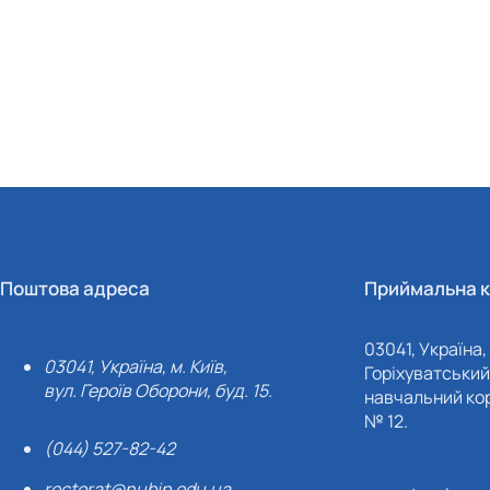
Поштова адреса
Приймальна к
03041, Україна, 
03041, Україна, м. Київ,
Горіхуватський 
вул. Героїв Оборони, буд. 15.
навчальний кор
№ 12.
(044) 527-82-42
rectorat@nubip.edu.ua