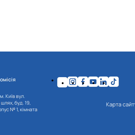
омісія
м. Київ вул.
шлях, буд. 19,
Карта сайт
пус № 1, кімната