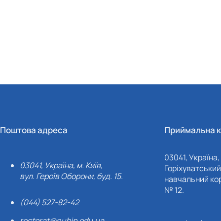
Поштова адреса
Приймальна к
03041, Україна, 
03041, Україна, м. Київ,
Горіхуватський 
вул. Героїв Оборони, буд. 15.
навчальний кор
№ 12.
(044) 527-82-42
rectorat@nubip.edu.ua