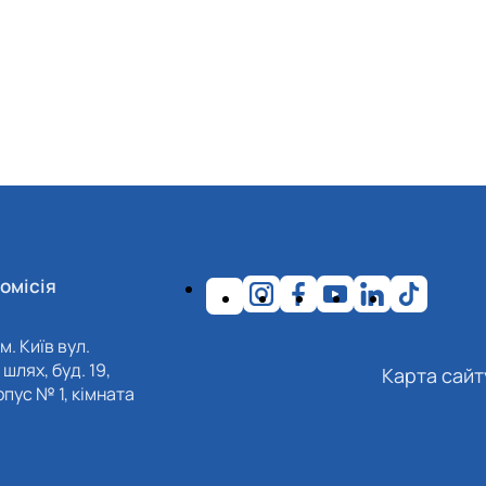
омісія
м. Київ вул.
шлях, буд. 19,
Карта сайт
пус № 1, кімната