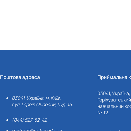
Поштова адреса
Приймальна к
03041, Україна, 
03041, Україна, м. Київ,
Горіхуватський 
вул. Героїв Оборони, буд. 15.
навчальний кор
№ 12.
(044) 527-82-42
rectorat@nubip.edu.ua