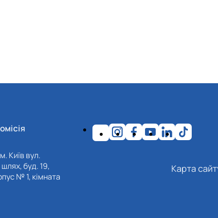
омісія
м. Київ вул.
шлях, буд. 19,
Карта сайт
пус № 1, кімната