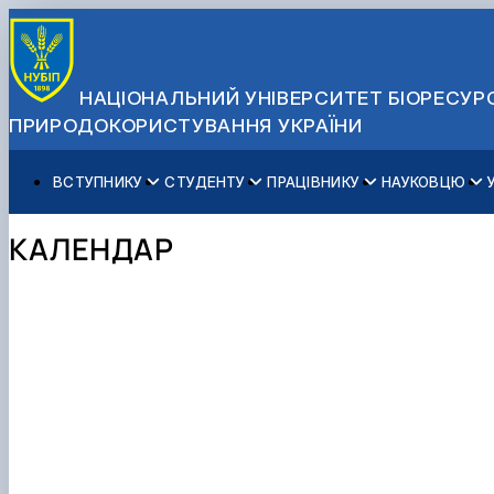
НАЦІОНАЛЬНИЙ УНІВЕРСИТЕТ БІОРЕСУРС
ПРИРОДОКОРИСТУВАННЯ УКРАЇНИ
ВСТУПНИКУ
СТУДЕНТУ
ПРАЦІВНИКУ
НАУКОВЦЮ
Вступ до НУБіП України 2026
Навчання
Освітній процес
Наукова діяльність
Управління і самоврядування
Приймальна комісія
Додаткова освіта
Міжнародна діяльність
Аспіранту / Докторанту
Загальна інформація
КАЛЕНДАР
Правила прийому
Позанавчальна діяльність
Довідкова інформація
Захисти дисертацій
Офіційні документи
Для осіб з тимчасово окупованих територій
Студентське самоврядування
Профспілкова організація
Законодавче та нормативне забезпечення
Стратегія розвитку на період 2026-2030рр. «ГОЛОСІ
Зимовий вступ
Довідкова інформація
Центр колективного користування науковим обладна
Доступ до публічної інформації
Підготовчий курс НМТ
Пільги
Біоетична комісія
Державні закупівлі
Для іноземців / For foreigners
Наукові видання
Офіційна символіка
Військова освіта
Наука для бізнесу
Антикорупційні заходи
Гендерна радниця
Контактна інформація