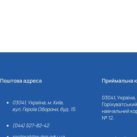
Поштова адреса
Приймальна к
03041, Україна, 
03041, Україна, м. Київ,
Горіхуватський 
вул. Героїв Оборони, буд. 15.
навчальний кор
№ 12.
(044) 527-82-42
rectorat@nubip.edu.ua