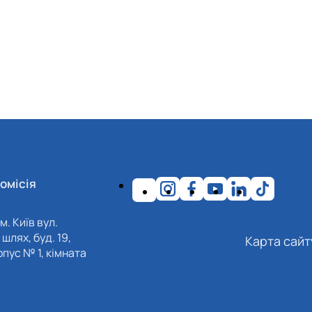
омісія
м. Київ вул.
шлях, буд. 19,
Карта сайт
пус № 1, кімната