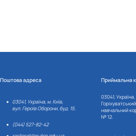
Поштова адреса
Приймальна к
03041, Україна, 
03041, Україна, м. Київ,
Горіхуватський 
вул. Героїв Оборони, буд. 15.
навчальний кор
№ 12.
(044) 527-82-42
rectorat@nubip.edu.ua