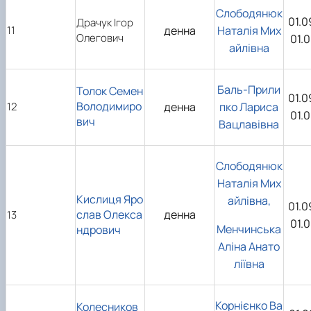
Слободянюк
01.0
Драчук Ігор
11
денна
Наталія Мих
Олегович
01.
айлівна
Баль-Прили
Толок Семен
01.0
Володимиро
12
денна
пко Лариса
01.
вич
Вацлавівна
Слободянюк
Наталія Мих
Кислиця Яро
айлівна,
01.0
слав Олекса
денна
13
01.
Менчинська
ндрович
Аліна Анато
ліївна
Корнієнко Ва
Колесников