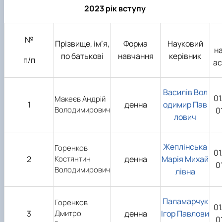
2023 рік вступу
№
Прізвище, ім’я,
Форма
Науковий
н
по батькові
навчання
керівник
п/п
ас
Василів Вол
01
Макеєв Андрій
1
денна
одимир Пав
Володимирович
0
лович
Жеплінська
Горенков
01
2
Костянтин
денна
Марія Михай
0
Володимирович
лівна
Паламарчук
Горенков
01
3
Дмитро
денна
Ігор Павлови
0