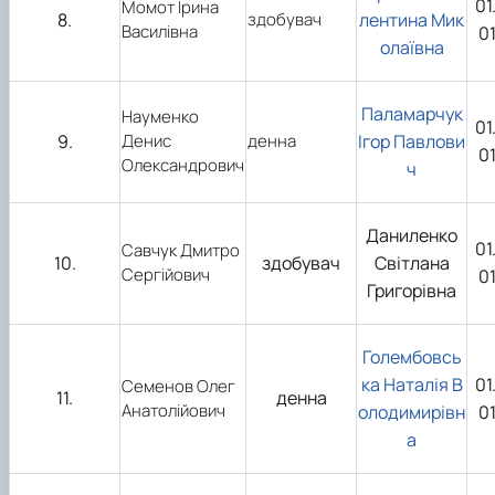
01
Момот Ірина
8.
здобувач
лентина Мик
Василівна
0
олаївна
Паламарчук
Науменко
01
9.
Денис
денна
Ігор Павлови
0
Олександрович
ч
Даниленко
01
Савчук Дмитро
10.
здобувач
Світлана
Сергійович
0
Григорівна
Голембовсь
ка Наталія В
01
Семенов Олег
11.
денна
Анатолійович
олодимирівн
0
а