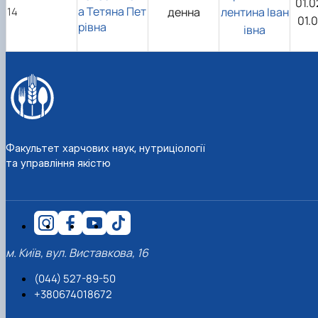
01.0
а Тетяна Пет
14
денна
лентина Іван
01.
рівна
івна
Факультет харчових наук, нутриціології
та управління якістю
м. Київ, вул. Виставкова, 16
(044) 527-89-50
+380674018672