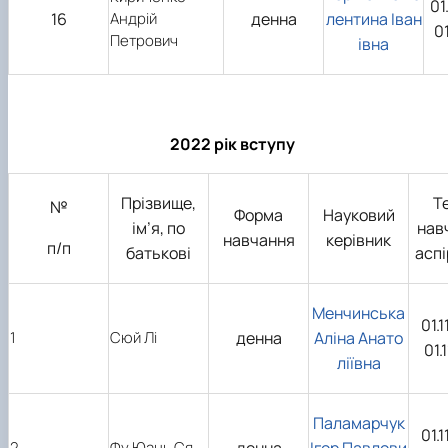
01
16
Андрій
денна
лентина Іван
0
Петрович
івна
2022 рік вступу
Прізвище,
Т
№
Форма
Науковий
ім’я, по
нав
навчання
керівник
п/п
батькові
аспі
Менчинська
01.
1
Сюй Лі
денна
Аліна Анато
01.
ліївна
Паламарчук
01.
2
Фу Юань Ся