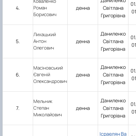
Даниленко
Коваленко
01
4.
Роман
денна
Світлана
0
Борисович
Григорівна
Даниленко
Лихацький
01
5.
Антон
денна
Світлана
0
Олегович
Григорівна
Даниленко
Масіновський
01
6.
Євгеній
денна
Світлана
0
Олександрович
Григорівна
Даниленко
Мельник
01
7.
Степан
денна
Світлана
0
Миколайович
Григорівна
Ісраелян Ва