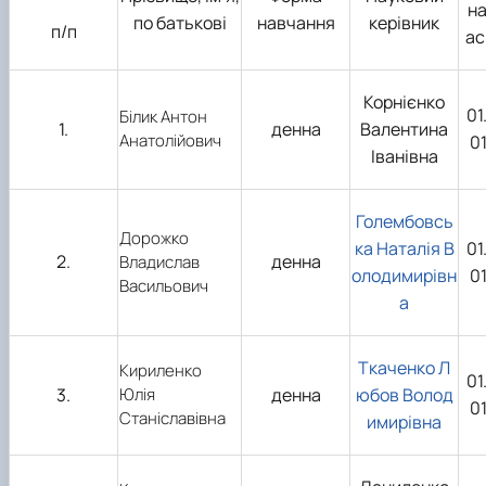
на
по батькові
навчання
керівник
п/п
ас
Корнієнко
01
Білик Антон
1.
денна
Валентина
Анатолійович
0
Іванівна
Голембовсь
Дорожко
ка Наталія В
01
2.
денна
Владислав
олодимирівн
0
Васильович
а
Ткаченко Л
Кириленко
01
3.
Юлія
денна
юбов Волод
0
Станіславівна
имирівна