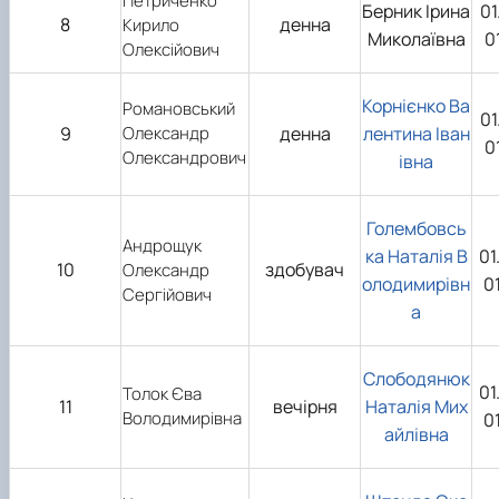
Петриченко
Берник Ірина
01
8
денна
Кирило
Миколаївна
0
Олексійович
Корнієнко Ва
Романовський
01
9
Олександр
денна
лентина Іван
0
Олександрович
івна
Голембовсь
Андрощук
ка Наталія В
01
10
здобувач
Олександр
олодимирівн
0
Сергійович
а
Слободянюк
01
Толок Єва
11
вечірня
Наталія Мих
Володимирівна
0
айлівна