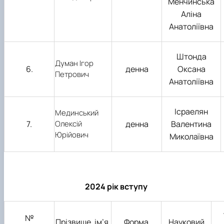
Менчинська
Аліна
Анатоліївна
Штонда
Думан Ігор
6.
денна
Оксана
Петрович
Анатоліївна
Ісраелян
Мединський
7.
Олексій
денна
Валентина
Юрійович
Миколаївна
2024 рік вступу
№
Прізвище, ім’я,
Форма
Науковий