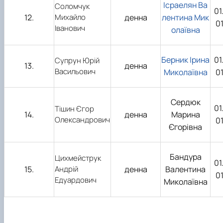
Ісраелян Ва
Соломчук
01
12.
Михайло
денна
лентина Мик
0
Іванович
олаївна
Берник Ірина
01
Супрун Юрій
13.
денна
Васильович
Миколаївна
0
Сердюк
01
Тішин Єгор
14.
денна
Марина
Олександрович
0
Єгорівна
Бандура
Цихмейструк
01
15.
Андрій
денна
Валентина
0
Едуардович
Миколаївна