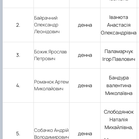
Матеріально-технічна база
Бази практичного навчання здобувачів
Інформація про акредитацію
Іванюта
Байрачний
2.
Олександр
денна
Анастасія
Леонідович
Олександрівна
Паламарчук
Божик Ярослав
3.
денна
Петрович
Ігор Павлович
Бандура
Романюк Артем
4.
денна
валентина
Миколайович
Миколаївна
Слободянюк
Наталія
Михайлівна,
Собачко Андрій
5.
денна
Володимирович