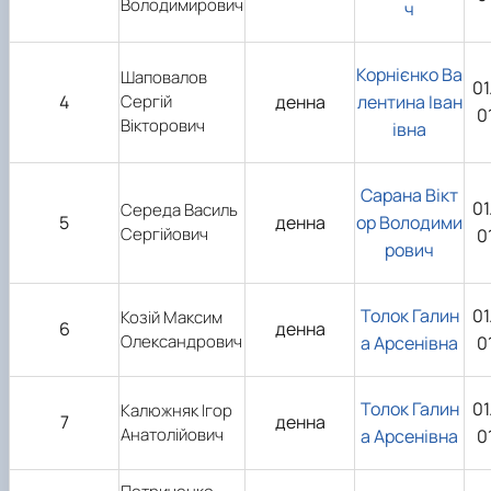
Володимирович
ч
Корнієнко Ва
Шаповалов
01
4
Сергій
денна
лентина Іван
0
Вікторович
івна
Сарана Вікт
01
Середа Василь
5
денна
ор Володими
Сергійович
0
рович
Толок Галин
01
Козій Максим
6
денна
Олександрович
а Арсенівна
0
Толок Галин
01
Калюжняк Ігор
7
денна
Анатолійович
а Арсенівна
0