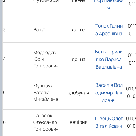
денна
Ігор Павлови
01.
ч
Толок Галин
01.
денна
3
Ван Лі
а Арсенівна
01.
Баль-Прили
Медведєв
01.
4
Юрій
денна
пко Лариса
01.
Григорович
Вацлавівна
Василів Вол
Муштрук
01.0
5
Наталія
здобувач
одимир Пав
01.
Михайлівна
лович
Панасюк
Швець Олег
01.0
вечірня
6
Олександр
Віталійович
01.
Григорович