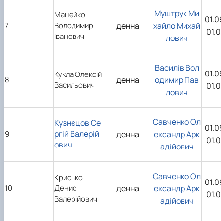
Муштрук Ми
Мацейко
01.0
7
Володимир
денна
хайло Михай
01.
Іванович
лович
Василів Вол
01.0
Кукла Олексій
8
денна
одимир Пав
Васильович
01.
лович
Савченко Ол
Кузнєцов Се
01.0
ргій Валерій
9
денна
ександр Арк
01.
ович
адійович
Савченко Ол
Крисько
01.0
10
Денис
денна
ександр Арк
01.
Валерійович
адійович