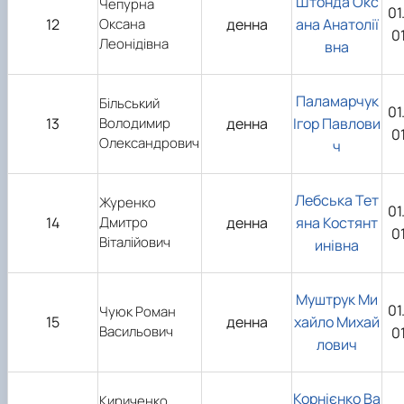
Штонда Окс
Чепурна
01
12
Оксана
денна
ана Анатолії
0
Леонідівна
вна
Паламарчук
Більський
01
13
Володимир
денна
Ігор Павлови
0
Олександрович
ч
Лебська Тет
Журенко
01
14
Дмитро
денна
яна Костянт
0
Віталійович
инівна
Муштрук Ми
01
Чуюк Роман
15
денна
хайло Михай
Васильович
0
лович
Корнієнко Ва
Кириченко