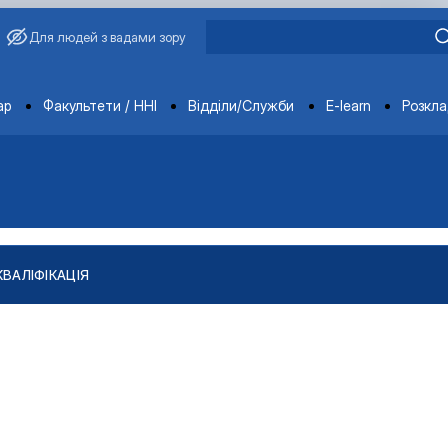
Для людей з вадами зору
ments
ар
Факультети / ННІ
Відділи/Служби
E-learn
Розкл
КВАЛІФІКАЦІЯ
"
тів
ління якістю і безпечністю продукції …