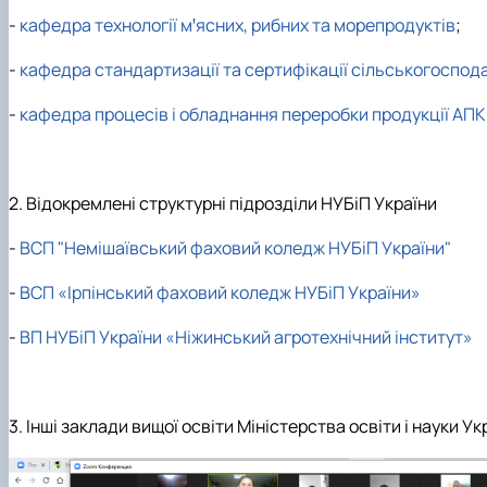
Сторінка магістра
Нормативні документи
-
кафедра технології мꞌясних, рибних та морепродуктів
;
Наші випускники
Відеородзинки
-
кафедра стандартизації та сертифікації сільськогоспод
Підготовка аспірантів та докторантів
Рада молодих вчених та аспірантів
-
кафедра процесів і обладнання переробки продукції АПК
Підвищення кваліфікації
Скринька довіри
2. Відокремлені структурні підрозділи НУБіП України
-
ВСП "Немішаївський фаховий коледж НУБіП України"
-
ВСП «Ірпінський фаховий коледж НУБіП України»
-
ВП НУБіП України «Ніжинський агротехнічний інститут»
3. Інші заклади вищої освіти Міністерства освіти і науки У