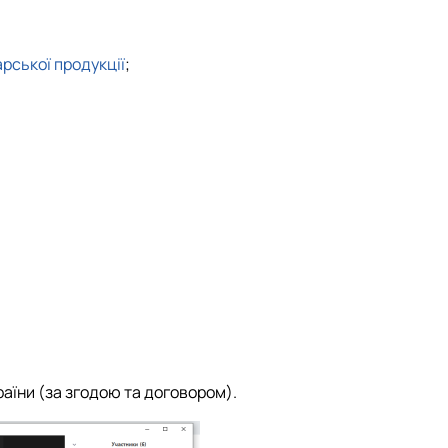
Матеріально-технічна база
Бази практичного навчання здобувачів
Інформація про акредитацію
арської продукці
ї
;
країни (за згодою та договором).