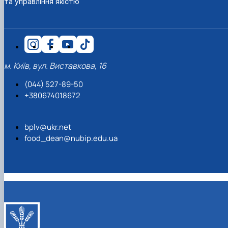
та управління якістю
Матеріально-технічна база
Бази практичного навчання здобувачів
Інформація про акредитацію
м. Київ, вул. Виставкова, 16
(044) 527-89-50
+380674018672
bplv@ukr.net
food_dean@nubip.edu.ua