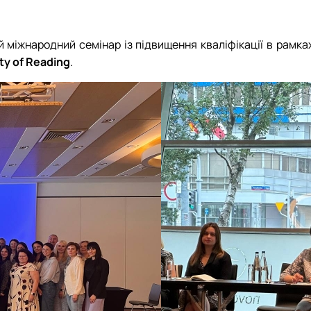
Матеріально-технічна база
Бази практичного навчання здобувачів
Інформація про акредитацію
 міжнародний семінар із підвищення кваліфікації в рамка
ty
of
Reading
.