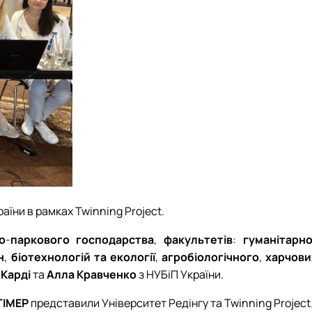
аїни в рамках Twinning Project.
о
-
паркового
господарства
,
факультетів
:
гуманітарн
н
,
біотехнологій
та
екології
,
агробіологічного
,
харчови
Карді
та
Алла
Кравченко
з НУБіП України.
ІМЕР
представили Університет Редінгу та Twinning Project