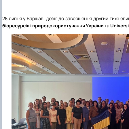
Сторінка магістра
Нормативні документи
Наші випускники
Відеородзинки
28 липня у Варшаві добіг до завершення другий тижневий
Підготовка аспірантів та докторантів
біоресурсів і природокористування України
та
Universi
Рада молодих вчених та аспірантів
Підвищення кваліфікації
Скринька довіри