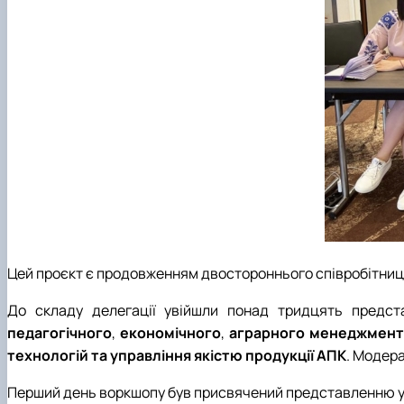
Цей проєкт є продовженням двостороннього співробітництва
До складу делегації увійшли понад тридцять предст
педагогічного
,
економічного
,
аграрного
менеджмент
технологій
та
управління
якістю
продукції
АПК
. Модера
Перший день воркшопу був присвячений представленню уч