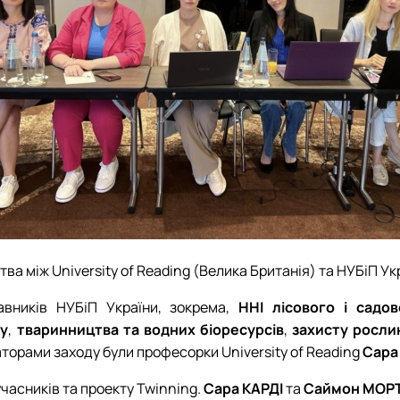
 між University of Reading (Велика Британія) та НУБіП Укр
авників НУБіП України, зокрема,
ННІ
лісового
і
садов
у
,
тваринництва
та
водних
біоресурсів
,
захисту
росли
торами заходу були професорки University of Reading
Сара
асників та проекту Twinning.
Сара
КАРДІ
та
Саймон
МОРТ