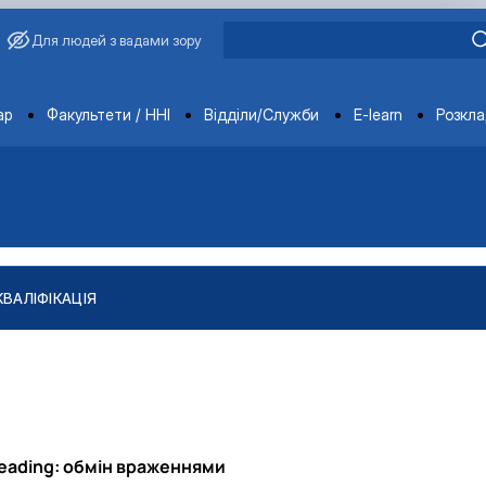
Для людей з вадами зору
ments
ар
Факультети / ННІ
Відділи/Служби
E-learn
Розкл
КВАЛІФІКАЦІЯ
"
тів
ління якістю і безпечністю продукції …
Reading: обмін враженнями