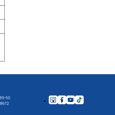
-89-50
18672