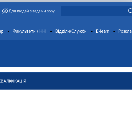
Для людей з вадами зору
ments
ар
Факультети / ННІ
Відділи/Служби
E-learn
Розкл
КВАЛІФІКАЦІЯ
"
тів
ління якістю і безпечністю продукції …