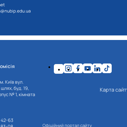
net
@nubip.edu.ua
омісія
м. Київ вул.
шлях, буд. 19,
Карта сайт
пус № 1, кімната
-42-63
Офіційний портал сайту
-83-08