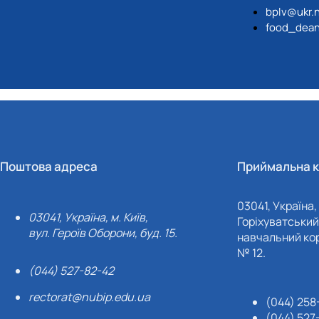
bplv@ukr.
food_dean
Поштова адреса
Приймальна к
03041, Україна, 
03041, Україна, м. Київ,
Горіхуватський 
вул. Героїв Оборони, буд. 15.
навчальний кор
№ 12.
(044) 527-82-42
rectorat@nubip.edu.ua
(044) 258
(044) 527