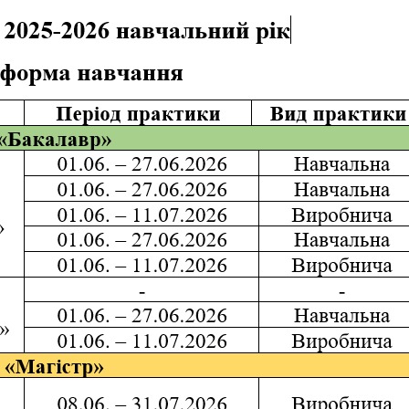
Матеріально-технічна база
Бази практичного навчання здобувачів
Інформація про акредитацію