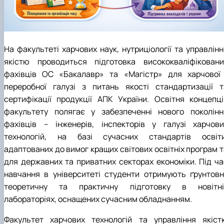
Матеріально-технічна база
Бази практичного навчання здобувачів
Інформація про акредитацію
На факультеті
харчових наук, нутриціології та управлін
якістю
проводиться підготовка висококваліфіковани
фахівців ОС «Бакалавр» та «Магістр» для харчової 
переробної галузі з питань якості стандартизації т
сертифікації продукції АПК України. Освітня концепці
факультету полягає у забезпеченні нового поколінн
фахівців – інженерів, інспекторів у галузі харчови
технологій, на базі сучасних стандартів освіти
адаптованих до вимог кращих світових освітніх програм т
для державних та приватних секторах економіки. Під ча
навчання в університеті студенти отримують ґрунтовн
теоретичну та практичну підготовку в новітні
лабораторіях, оснащених сучасним обладнанням.
Факультет харчових технологій та управління якіст