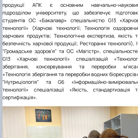
продукції АПК є основним навчально-наукови
підрозділом університету, що забезпечує підготовк
студентів ОС «Бакалавр» спеціальністю
G
1
3
«Харчов
технології» (Харчові технології; Технологія оздоровчи
харчових продуктів; Технологічна експертиза, якість т
безпечність харчової продукції; Ресторанні технології),
I
"Громадське здоров'я" та ОС «Магістр», спеціальносте
G
1
3
«Харчові технології» спеціалізацій «Технологі
зберігання, консервування та переробки м’яса»
«Технологія зберігання та переробки водних біоресурсів»
"Нутриціологія" та
G6
«Інформаційно-вимірювальн
технології» спеціалізації «Якість, стандартизація т
сертифікація».