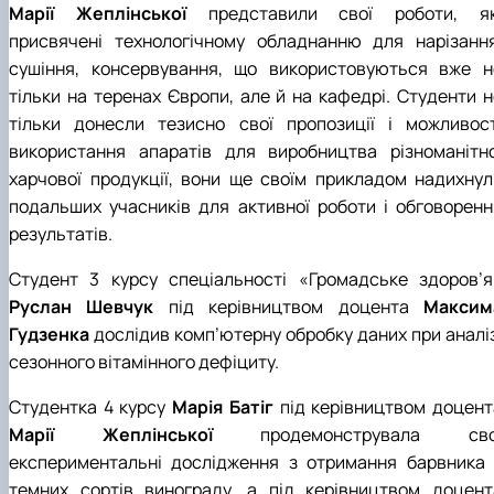
Марії Жеплінської
представили свої роботи, як
присвячені технологічному обладнанню для нарізання
сушіння, консервування, що використовуються вже н
тільки на теренах Європи, але й на кафедрі. Студенти н
тільки донесли тезисно свої пропозиції і можливост
використання апаратів для виробництва різноманітно
харчової продукції, вони ще своїм прикладом надихнул
подальших учасників для активної роботи і обговоренн
результатів.
Студент 3 курсу спеціальності «Громадське здоров’я
Руслан Шевчук
під керівництвом доцента
Максим
Гудзенка
дослідив комп’ютерну обробку даних при аналіз
сезонного вітамінного дефіциту.
Студентка 4 курсу
Марія Батіг
під керівництвом доцент
Марії Жеплінської
продемонструвала сво
експериментальні дослідження з отримання барвника 
темних сортів винограду, а під керівництвом доцент