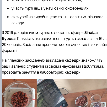
участь гуртківців у наукових конференціях;
екскурсії на виробництво та інші освітньо-пізнавальн
заходи.
3 2016 р. керівником гуртка є доцент кафедри
Зінаїда
Бурова
. Кількість активних членів гуртка складає від 16 д
20 чоловік. Засідання проводяться як очно, так і в он-лайн
форматі
На планових засіданнях викладачі кафедри знайомлять
зацікавлених студентів із своїми науковими здобутками,
проводять заняття в лабораторіях кафедри.