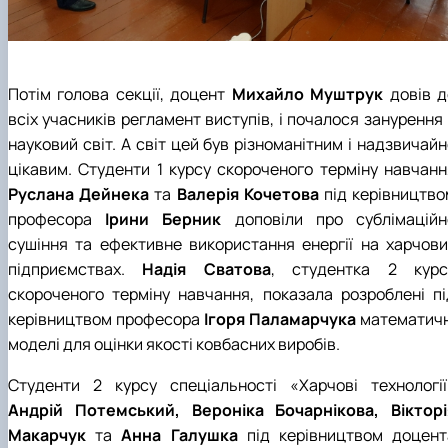
Потім голова секції, доцент
Михайло Муштрук
довів д
всіх учасників регламент виступів, і почалося занурення
науковий світ. А світ цей був різноманітним і надзвичай
цікавим. Студенти 1 курсу скороченого терміну навчанн
Руслана Дейнека
та
Валерія Кочетова
під керівництво
професора
Ірини Берник
доповіли про сублімаційн
сушіння та ефективне використання енергії на харчови
підприємствах.
Надія Сватова
, студентка 2 курс
скороченого терміну навчання, показала розроблені пі
керівництвом професора
Ігоря Паламарчука
математичн
моделі для оцінки якості ковбасних виробів.
Студенти 2 курсу спеціальності «Харчові технології
Андрій Потемський, Вероніка Бочарнікова, Вікторі
Макарчук
та
Анна Галушка
під керівництвом доцент