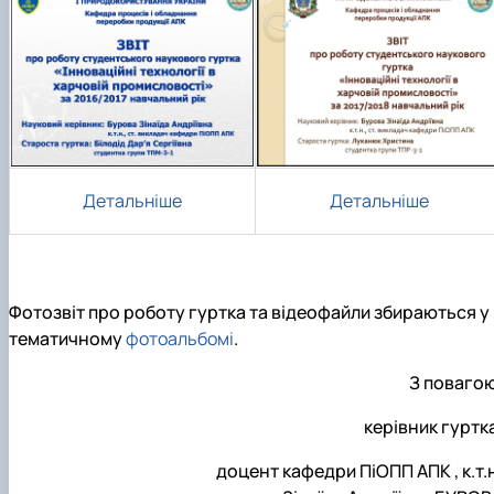
Детальніше
Детальніше
Фотозвіт про роботу гуртка та відеофайли збираються у
тематичному
фотоальбомі
.
З повагою
керівник гуртк
доцент кафедри ПіОПП АПК , к.т.