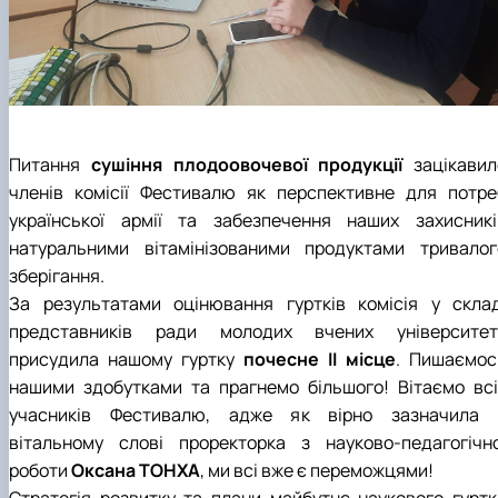
Питання
сушіння плодоовочевої продукції
зацікавил
членів комісії Фестивалю як перспективне для потре
української армії та забезпечення наших захисникі
натуральними вітамінізованими продуктами тривалог
зберігання.
За результатами оцінювання гуртків комісія у склад
представників ради молодих вчених університет
присудила нашому гуртку
почесне ІІ місце
. Пишаємос
нашими здобутками та прагнемо більшого! Вітаємо всі
учасників Фестивалю, адже як вірно зазначила 
вітальному слові проректорка з науково-педагогічно
роботи
Оксана ТОНХА
, ми всі вже є переможцями!
Стратегія розвитку та плани майбутнє наукового гуртк