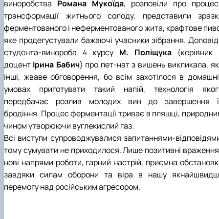
виноробства
Романа Мукоїда
, розповіли про процес
трансформації житнього солоду, представили зразк
ферментованого і неферментованого жита, крафтове пиво
яке продегустували бажаючі учасники зібрання. Доповід
студента-винороба 4 курсу
М. Поліщука
(керівник 
доцент
Ірина Бабич
) про пет-нат з вишень викликала, як
інші, жваве обговорення, бо всім захотілося в домашні
умовах приготувати такий напій, технологія яког
передбачає розлив молодих вин до завершення ї
бродіння. Процес ферментації триває в пляшці, природни
чином утворюючи вуглекислий газ.
Всі виступи супроводжувалися запитаннями-відповідями
тому сумувати не приходилося. Лише позитивні враження 
нові напрями роботи, гарний настрій, приємна обстановк
завдяки силам оборони та віра в нашу якнайшвидш
перемогу над російським агресором.