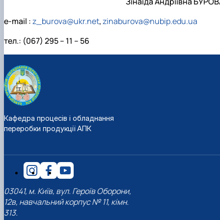
Зінаїда Андріївна БУРОВ
e-mail :
z_burova@ukr.net
,
zinaburova@nubip.edu.ua
тел.: (067) 295 – 11 – 56
Кафедра процесів і обладнання
переробки продукції АПК
03041, м. Київ, вул. Героїв Оборони,
12в, навчальний корпус № 11, кімн.
313.