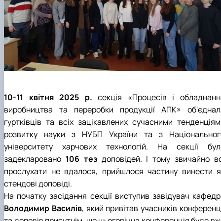
10-11 квітня 2025 р.
секція «Процесів і обладнанн
виробництва та переробки продукції АПК» об'єднал
гуртківців та всіх зацікавлених сучасними тенденціям
розвитку науки з НУБП України та з Національног
університету харчових технологій. На секції бул
задекларовано
106 тез
доповідей. І тому звичайно вс
прослухати не вдалося, прийшлося частину винести я
стендові доповіді.
На початку засідання секції виступив завідувач кафедр
Володимир Василів
, який привітав учасників конференц
та доповів присутнім, що цьогорічна конференція буде вж