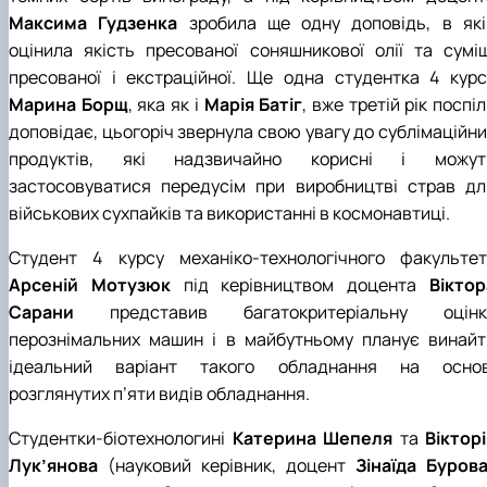
Максима Гудзенка
зробила ще одну доповідь, в які
оцінила якість пресованої соняшникової олії та суміш
пресованої і екстраційної. Ще одна студентка 4 курс
Марина Борщ
, яка як і
Марія Батіг
, вже третій рік поспі
доповідає, цьогоріч звернула свою увагу до сублімаційни
продуктів, які надзвичайно корисні і можут
застосовуватися передусім при виробництві страв дл
військових сухпайків та використанні в космонавтиці.
Студент 4 курсу механіко-технологічного факультет
Арсеній Мотузюк
під керівництвом доцента
Віктор
Сарани
представив багатокритеріальну оцінк
перознімальних машин і в майбутньому планує винайт
ідеальний варіант такого обладнання на основ
розглянутих п’яти видів обладнання.
Студентки-біотехнологині
Катерина Шепеля
та
Вікторі
Лук’янова
(науковий керівник, доцент
Зінаїда Буров