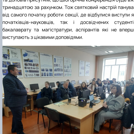
тринадцятою за рахунком. Тож святковий настрій панува
від самого початку роботи секції, де відбулися виступи 
початківців-науковців, так і досвідчених студенті
бакалаврату та магістратури, аспірантів які не вперш
виступають з цікавими доповідями.