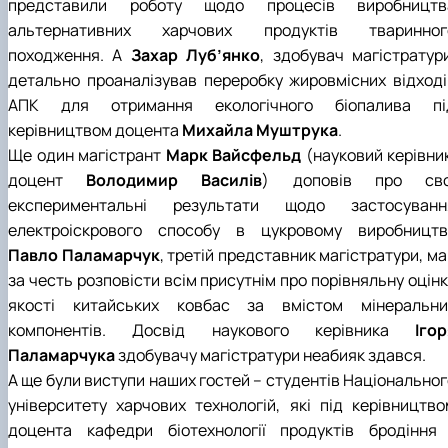
представили роботу щодо процесів виробництв
альтернативних харчових продуктів тваринног
походження. А
Захар Луб’янко
, здобувач магістратури
детально проаналізував переробку жировмісних відході
АПК для отримання екологічного біопалива пі
керівництвом доцента
Михайла Муштрука
.
Ще один магістрант
Марк Вайсфельд
(науковий керівник
доцент
Володимир Василів
) доповів про сво
експериментальні результати щодо застосуванн
електроіскрового способу в цукровому виробництві
Павло Паламарчук
, третій представник магістратури, м
за честь розповісти всім присутнім про порівняльну оцін
якості китайських ковбас за вмістом мінеральни
компонентів. Досвід наукового керівника
Ігор
Паламарчука
здобувачу магістратури неабияк здався.
А ще були виступи наших гостей – студентів Національног
університету харчових технологій, які під керівництво
доцента кафедри біотехнології продуктів бродіння 