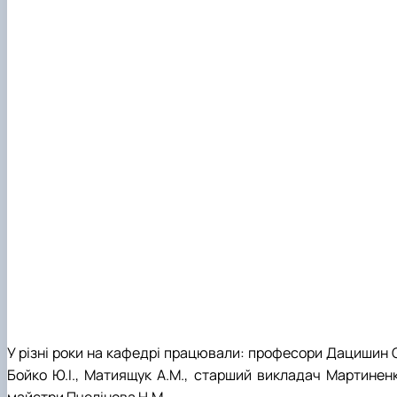
У різні роки на кафедрі працювали: професори Дацишин О.В.
Бойко Ю.І., Матиящук А.М., старший викладач Мартиненко
майстри Пчелінова Н.М.