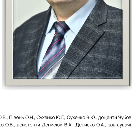
, Півень О.Н., Сухенко Ю.Г., Сухенко В.Ю., доценти Чубов Д.
 О.В., асистенти Денисюк В.А., Дениско О.А., завідувачі 