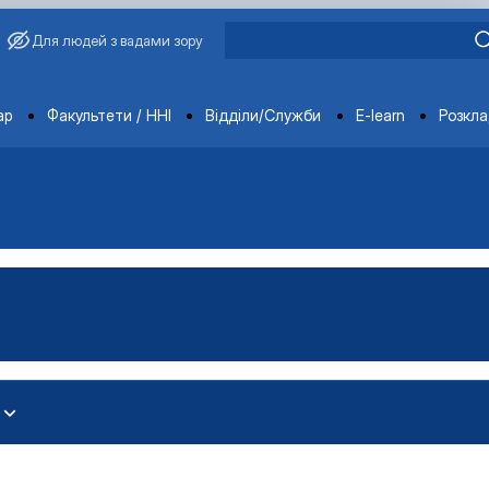
Для людей з вадами зору
ments
ар
Факультети / ННІ
Відділи/Служби
E-learn
Розкл