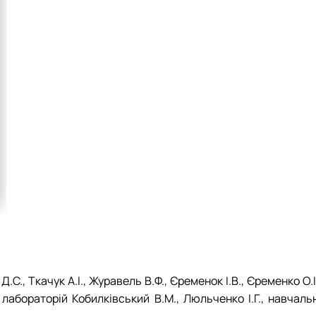
С., Ткачук А.І., Журавель В.Ф., Єременок І.В., Єременко О.І
лабораторій Кобилківський В.М., Люльченко І.Г., навчальн