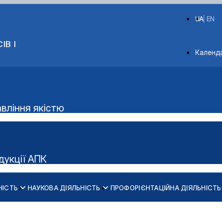
UA
EN
ІВ І
Depart
Календ
авління якістю
дукції АПК
НІСТЬ
НАУКОВА ДІЯЛЬНІСТЬ
ПРОФОРІЄНТАЦІЙНА ДІЯЛЬНІСТЬ
Конференції ф-ту харчових наук
бництв»
інші конференції