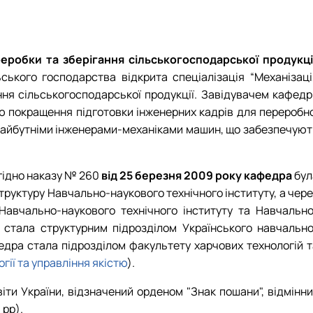
еробки та зберігання сільськогосподарської продукці
ьського господарства відкрита спеціалізація “Механізаці
ння сільськогосподарської продукції. Завідувачем кафедр
 покращення підготовки інженерних кадрів для переробно
я майбутніми інженерами-механіками машин, що забезпечуют
згідно наказу № 260
від 25 березня 2009 року кафедра
бул
труктуру Навчально-наукового технічного інституту, а чер
Навчально-наукового технічного інституту та Навчально
а стала структурним підрозділом Українського навчально
федра стала підрозділом
факультету харчових технологій т
гії та управління якістю
).
ти України, відзначений орденом "Знак пошани", відмінни
 рр).