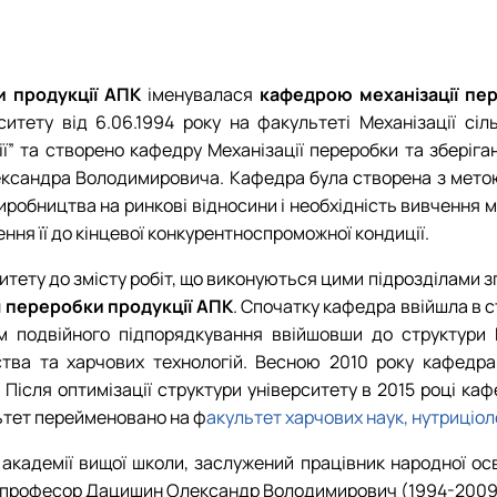
інки кафедри
и продукції АПК
іменувалася
кафедрою механізації пер
итету від 6.06.1994 року на факультеті Механізації сіл
ї” та створено кафедру Механізації переробки та зберіга
ександра Володимировича.
Кафедра була створена з метою
 виробництва на ринкові відносини і необхідність вивченн
ння її до кінцевої конкурентноспроможної кондиції.
итету до змісту робіт, що виконуються цими підрозділами 
я переробки продукції АПК
. Спочатку кафедра ввійшла в с
м подвійного підпорядкування ввійшовши до структури 
ьства та харчових технологій. Весною 2010 року кафедр
. Після оптимізації структури університету в 2015 році ка
льтет перейменовано на ф
акультет харчових наук, нутриціоло
кадемії вищої школи, заслужений працівник народної осві
пеня, професор Дацишин Олександр Володимирович (1994-2009