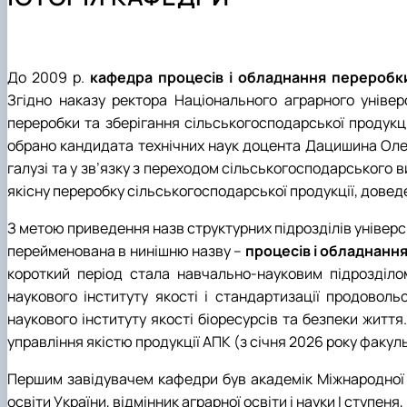
Міжнародна діяльність
Дисципліни кафедри
Здобутки кафедри
Навчально-методична робота
Відповідальний за інформаційне наповнення веб-стор
Культурно-виховна робота
До 2009 р.
кафедра процесів і обладнання переробк
Згідно наказу ректора Національного аграрного універс
переробки та зберігання сільськогосподарської продукці
обрано кандидата технічних наук доцента Дацишина Ол
галузі та у зв’язку з переходом сільськогосподарського
якісну переробку сільськогосподарської продукції, доведе
З метою приведення назв структурних підрозділів універс
перейменована в нинішню назву –
процесів і обладнанн
короткий період стала навчально-науковим підрозділо
наукового інституту якості і стандартизації продовол
наукового інституту якості біоресурсів та безпеки життя
управління якістю продукції АПК (з січня 2026 року факу
Першим завідувачем кафедри був академік Міжнародної а
освіти України, відмінник аграрної освіти і науки І сту