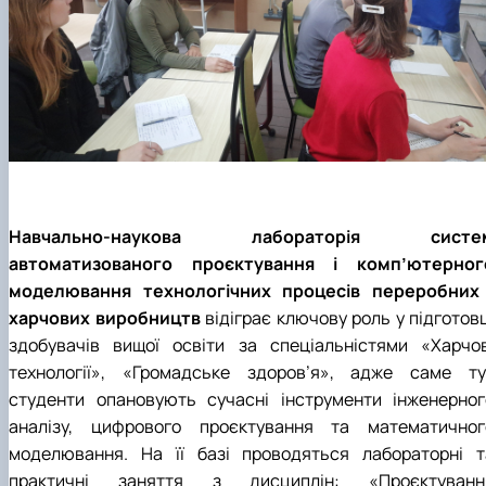
Навчально-наукова лабораторія систе
автоматизованого проєктування і комп’ютерног
моделювання технологічних процесів переробних 
харчових виробництв
відіграє ключову роль у підготов
здобувачів вищої освіти за спеціальністями «Харчов
технології», «Громадське здоров’я», адже саме ту
студенти опановують сучасні інструменти інженерног
аналізу, цифрового проєктування та математичног
моделювання. На її базі проводяться лабораторні т
практичні заняття з дисциплін: «Проєктуванн