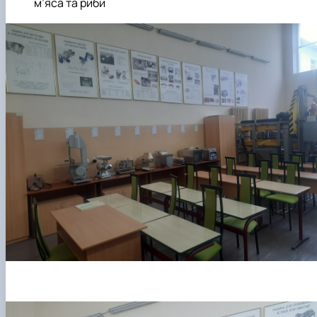
м’яса та риби