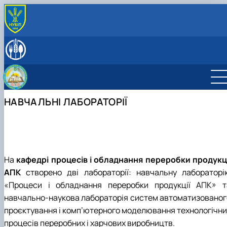
ПРО КАФЕДРУ
Історія кафедри
СПІВРОБІТНИКИ КАФЕДРИ
Навчальні лабораторії
ОСВІТНЯ ДІЯЛЬНІСТЬ
Міжнародна діяльність
Робочі програми навчальних дисциплін
НАУКОВА ДІЯЛЬНІСТЬ
Здобутки кафедри
Науковий гурток «Інновації у процесах харчових
Наукова діяльність кафедри
ПРОФОРІЄНТАЦІЙНА ДІЯЛЬНІСТЬ
НАВЧАЛЬНІ ЛАБОРАТОРІЇ
Відповідальний за інформаційне наповнення веб-
виробництв»
Конференції
ВСТУП-2026: Абітурієнту
сторінки кафедри
Дисципліни кафедри
Конференції ф-ту харчових наук
Профорієнтаційні заходи
Навчально-методична робота
інші конференції
Культурно-виховна робота
На
кафедрі процесів і обладнання переробки продукці
АПК
створено дві лабораторії: навчальну лабораторі
«Процеси і обладнання переробки продукції АПК» т
навчально-наукова лабораторія систем автоматизованог
проєктування і комп’ютерного моделювання технологічни
процесів переробних і харчових виробництв.