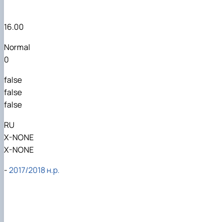
16.00
Normal
0
false
false
false
RU
X-NONE
X-NONE
-
2017/2018 н.р.