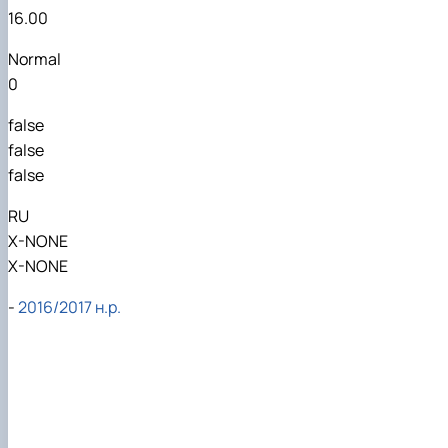
16.00
Normal
0
false
false
false
RU
X-NONE
X-NONE
-
2016/2017 н.р.