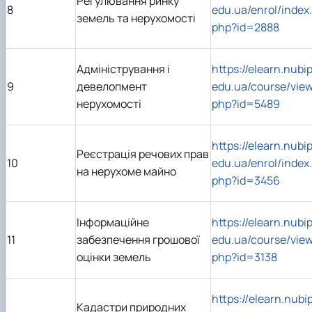
Регулювання ринку
8
edu.ua/enrol/index.
земель та нерухомості
php?id=2888
Адміністрування і
https://elearn.nubip
9
девелопмент
edu.ua/course/view
нерухомості
php?id=5489
https://elearn.nubip
Реєстрація речових прав
10
edu.ua/enrol/index.
на нерухоме майно
php?id=3456
Інформаційне
https://elearn.nubip
11
забезпечення грошової
edu.ua/course/view
оцінки земель
php?id=3138
https://
elearn
.
nubi
Кадастри природних