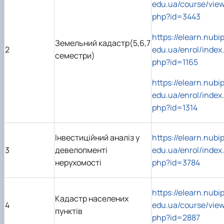
edu.ua/course/view
php?id=3443
https://elearn.nubip
Земельний кадастр(5,6,7
2
edu.ua/enrol/index.
семестри)
php?id=1165
https://elearn.nubip
edu.ua/enrol/index.
php?id=1314
Інвестиційний аналіз у
https://elearn.nubip
3
девелопменті
edu.ua/enrol/index.
нерухомості
php?id=3784
https://elearn.nubip
Кадастр населених
4
edu.ua/course/view
пунктів
php?id=2887