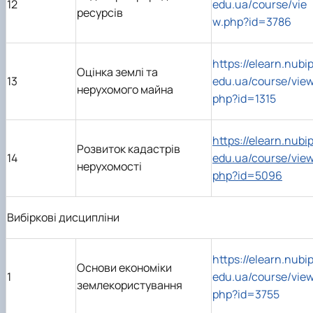
12
edu
.
ua
/
course
/
vie
ресурсів
w
.
php
?
id
=3786
https://elearn.nubip
Оцінка землі та
13
edu.ua/course/view
нерухомого майна
php?id=1315
https://elearn.nubip
Розвиток кадастрів
14
edu.ua/course/view
нерухомості
php?id=5096
Вибіркові дисципліни
https://elearn.nubip
Основи економіки
1
edu.ua/course/view
землекористування
php?id=3755