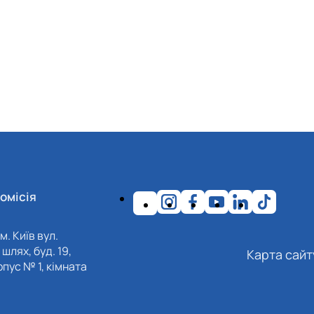
омісія
м. Київ вул.
шлях, буд. 19,
Карта сайт
пус № 1, кімната