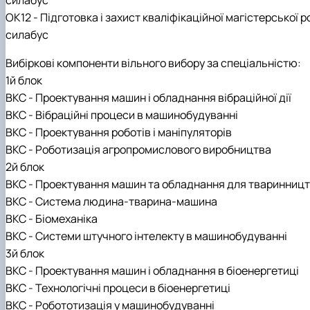
силабус
ОК12 - Підготовка і захист кваліфікаційної магістерської 
силабус
Вибіркові компоненти вільного вибору за спеціальністю:
1й блок
ВКС - Проектування машин і обладнання вібраційної дії
ВКС - Вібраційні процеси в машинобудуванні
ВКС - Проектування роботів і маніпуляторів
ВКС - Роботизація агропромислового виробництва
2й блок
ВКС - Проектування машин та обладнання для тваринниц
ВКС - Система людина-тварина-машина
ВКС - Біомеханіка
ВКС - Системи штучного інтелекту в машинобудуванні
3й блок
ВКС - Проектування машин і обладнання в біоенергетиці
ВКС - Технологічні процеси в біоенергетиці
ВКС - Робототизація у машинобудуванні