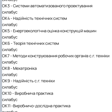
ОК3 - Системи автоматизованого проектування
силабус
ОК4 - Надійність технічних систем
силабус
ОК5 - Енергоекологічна оцінка конструкцій машин
силабус
ОК6 - Теорія технічних систем
силабус
ОК7 - Методи конструювання робочих органів с.г. техніки
силабус
ОК8 - Мехатроніка
силабус
ОК9 - Надійність с.г. техніки
силабус
ОК10 - Виробнича практика
силабус
ОК11 -Виробничо-дослідна практика