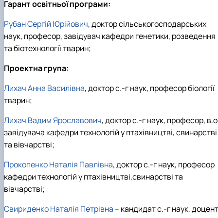
Гарант освітньої програми:
Рубан Сергій Юрійович
, доктор сільськогосподарських
наук, професор, завідувач кафедри генетики, розведення
та біотехнології тварин;
Проектна група:
Лихач Анна Василівна
, доктор с.-г наук, професор біології
тварин;
Лихач Вадим Ярославович
, доктор с.-г наук, професор, в.о
завідувача кафедри технологій у птахівництві, свинарстві
та вівчарстві;
Прокопенко Наталія Павлівна
, доктор с.-г наук, професор
кафедри технологій у птахівництві,свинарстві та
вівчарстві;
Свириденко Наталія Петрівна
– кандидат с.-г наук, доцен