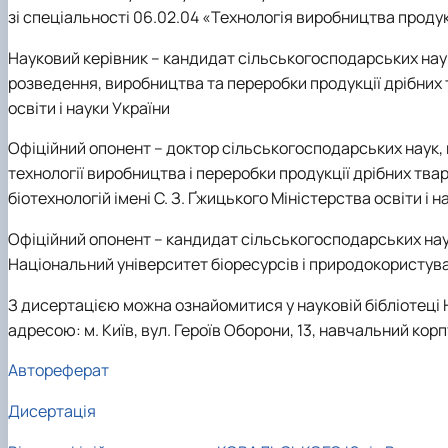
зі спеціальності 06.02.04 «Технологія виробництва проду
Науковий керівник
– кандидат сільськогосподарських нау
розведення, виробництва та переробки продукції дрібних
освіти і науки України
Офіційний опонент
– доктор сільськогосподарських наук
технології виробництва і переробки продукції дрібних тв
біотехнологій імені С. З. Ґжицького Міністерства освіти і н
Офіційний опонент
– кандидат сільськогосподарських на
Національний університет біоресурсів і природокористуван
З дисертацією можна ознайомитися у науковій бібліотеці 
адресою: м. Київ, вул. Героїв Оборони, 13, навчальний корп
Автореферат
Дисертація