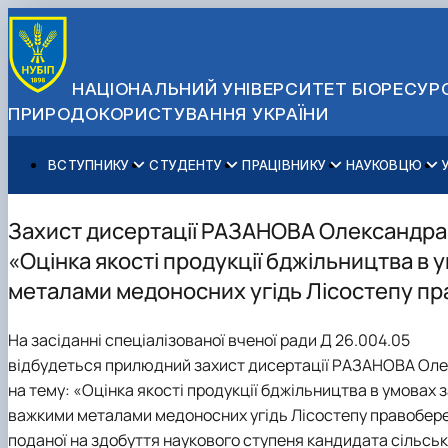
НАЦІОНАЛЬНИЙ УНІВЕРСИТЕТ БІОРЕСУРС
ПРИРОДОКОРИСТУВАННЯ УКРАЇНИ
ВСТУПНИКУ
СТУДЕНТУ
ПРАЦІВНИКУ
НАУКОВЦЮ
Вступ до НУБіП України 2026
Навчання
Освітній процес
Наукова діяльність
Управління і самоврядування
Приймальна комісія
Додаткова освіта
Міжнародна діяльність
Аспіранту / Докторанту
Загальна інформація
Захист дисертації РАЗАНОВА Олександра 
Правила прийому
Позанавчальна діяльність
Довідкова інформація
Захисти дисертацій
Офіційні документи
«Оцінка якості продукції бджільництва в
Для осіб з тимчасово окупованих територій
Студентське самоврядування
Профспілкова організація
Законодавче та нормативне забезпечення
Стратегія розвитку на період 2026-2030рр. «ГОЛОСІ
металами медоносних угідь Лісостепу п
Зимовий вступ
Довідкова інформація
Центр колективного користування науковим обладна
Доступ до публічної інформації
Підготовчий курс НМТ
Пільги
Біоетична комісія
Державні закупівлі
На засіданні спеціалізованої вченої ради Д 26.004.05
Для іноземців / For foreigners
Наукові видання
Офіційна символіка
відбудеться прилюдний захист дисертації РАЗАНОВА Оле
Військова освіта
Наука для бізнесу
Антикорупційні заходи
на тему: «Оцінка якості продукції бджільництва в умовах
Гендерна радниця
важкими металами медоносних угідь Лісостепу правобер
Контактна інформація
поданої на здобуття наукового ступеня кандидата сільсь