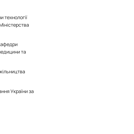
и технології
 Міністерства
кафедри
медицини та
джільництва
ання України за