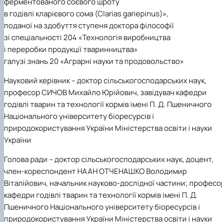
ферментованого соєвого шроту
Іноземні мови
Їдальні та буфети
Центр вивчення мов
Психологічна підтримка
Біоетична комісія
Рада молодих вчених
Методичні рекомендації, пам'ятки
ЦКНО «Агропромисловий комплекс, лісове і
Доступ до публічної інформації
Наглядова рада
Історія університету
в годівлі кларієвого сома (Clarias gariepinus)»,
Працевлаштування
Студентські квитки
Інклюзивне середовище
Наукові видання
садово-паркове господарство, ветеринарна
Наукові школи
Форми документів
Державні закупівлі
Рада роботодавців
Видатні випускники та працівники
поданої на здобуття ступеня доктора філософії
Наука для бізнесу
медицина»
Стартап школа НУБіП України
Патентно-ліцензійна діяльність
Досліднику та автору
Офіційна символіка
Благодійний фонд «Голосіївська ініціатива
Звіт ректора
зі спеціальності 204 «Технологія виробництва
Обладнання НУБіП України
Звіт про проведення НТЗ
Каталог наукових послуг
Антикорупційні заходи
2020»
Пам'яті захисників України
Наукові журнали НУБіП України
«SEB-2024»
і переробки продукції тваринництва»
Гендерна радниця
Почесні доктори і професори НУБіП України
Уповноважена особа з питань запобігання 
Наукові журнали НУБіП України (English)
«SEB-2025»
Контактна інформація
виявлення корупції
Пресслужба
галузі знань 20 «Аграрні науки та продовольство»
Пам'ятка про проведення науково-технічни
Університетський кур'єр
Положення про антикорупційного
заходів
Науковий керівник
– доктор сільськогосподарських наук,
уповноваженого НУБіП України
Вибори ректора
Порядок планування та організації
Програма розвитку університету «Голосіївсь
Національні нормативно-правові акти
професор СИЧОВ Михайло Юрійович, завідувач кафедри
проведення НТЗ
ініціатива – 2025»
Нормативно-правові акти НУБіП України
годівлі тварин та технології кормів імені П. Д. Пшеничного
Результати науково-технічних заходів
Інформаційні ресурси НАЗК
Національного університету біоресурсів і
Монографії
Методичні роз’яснення НАЗК
природокористування України Міністерства освіти і науки
Антикорупційні заходи
України
Голова ради
– доктор сільськогосподарських наук, доцент,
член-кореспондент НААН ОТЧЕНАШКО Володимир
Віталійович, начальник науково-дослідної частини; професо
кафедри годівлі тварин та технології кормів імені П. Д.
Пшеничного Національного університету біоресурсів і
природокористування України Міністерства освіти і науки